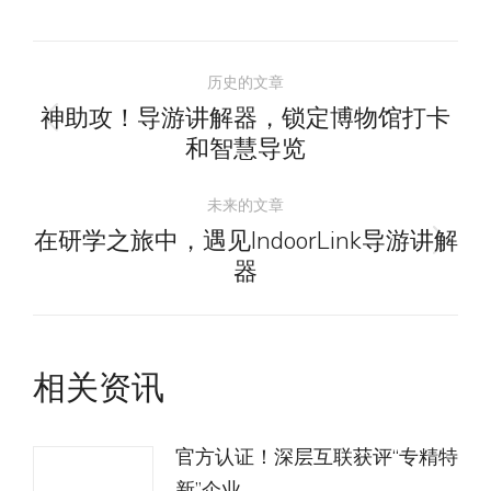
文
历史的文章
章
神助攻！导游讲解器，锁定博物馆打卡
历
和智慧导览
导
史
的
未来的文章
航
文
在研学之旅中，遇见IndoorLink导游讲解
未
章：
器
来
的
文
相关资讯
章：
官方认证！深层互联获评“专精特
新”企业