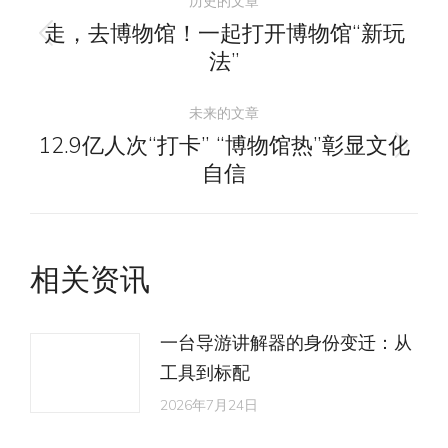
历史的文章
章
走，去博物馆！一起打开博物馆“新玩
历
法”
导
史
的
未来的文章
航
文
12.9亿人次“打卡” “博物馆热”彰显文化
未
章：
自信
来
的
文
相关资讯
章：
一台导游讲解器的身份变迁：从
工具到标配
2026年7月24日