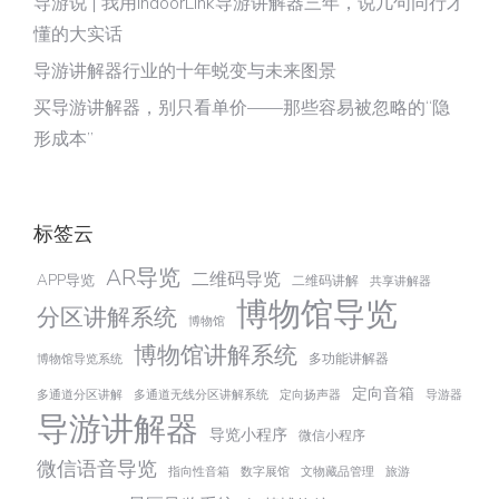
导游说 | 我用IndoorLink导游讲解器三年，说几句同行才
懂的大实话
导游讲解器行业的十年蜕变与未来图景
买导游讲解器，别只看单价——那些容易被忽略的“隐
形成本”
标签云
AR导览
二维码导览
APP导览
二维码讲解
共享讲解器
博物馆导览
分区讲解系统
博物馆
博物馆讲解系统
多功能讲解器
博物馆导览系统
定向音箱
多通道分区讲解
多通道无线分区讲解系统
定向扬声器
导游器
导游讲解器
导览小程序
微信小程序
微信语音导览
指向性音箱
数字展馆
文物藏品管理
旅游