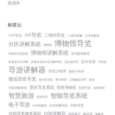
形成本”
标签云
AR导览
二维码导览
APP导览
二维码讲解
共享讲解器
博物馆导览
分区讲解系统
博物馆
博物馆讲解系统
多功能讲解器
博物馆导览系统
定向音箱
多通道分区讲解
多通道无线分区讲解系统
定向扬声器
导游器
导游讲解器
导览小程序
微信小程序
微信语音导览
指向性音箱
数字展馆
文物藏品管理
旅游
景区导览系统
智慧博物馆
无线讲解系统
智慧导览
智慧展馆
智慧旅游
智能导览系统
智慧景区
电子导游
自助导览
自动讲解耳机
自动讲解器
自助讲解器
自助导览服务驿站
虚拟展厅
解说器
讲解器