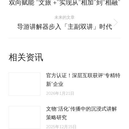
章
双向赋能 “文旅 +”实现从“相加”到“相融”
历
史
导
未来的文章
的
导游讲解器步入「主副双讲」时代
未
文
航
来
章：
的
文
相关资讯
章：
官方认证！深层互联获评“专精特
新”企业
2026年1月21日
文物“活化”传播中的沉浸式讲解
策略研究
2025年12月15日