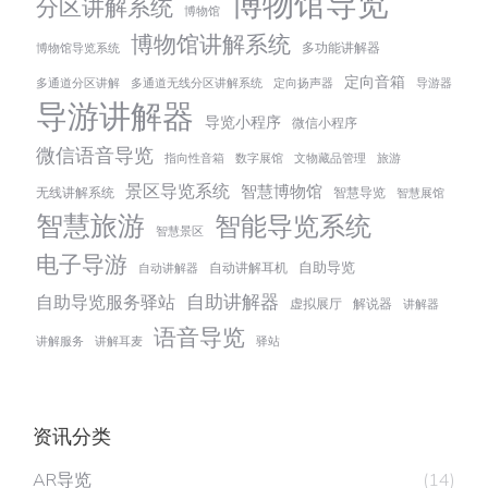
博物馆导览
分区讲解系统
博物馆
博物馆讲解系统
多功能讲解器
博物馆导览系统
定向音箱
多通道分区讲解
多通道无线分区讲解系统
定向扬声器
导游器
导游讲解器
导览小程序
微信小程序
微信语音导览
指向性音箱
数字展馆
文物藏品管理
旅游
景区导览系统
智慧博物馆
无线讲解系统
智慧导览
智慧展馆
智慧旅游
智能导览系统
智慧景区
电子导游
自助导览
自动讲解耳机
自动讲解器
自助讲解器
自助导览服务驿站
虚拟展厅
解说器
讲解器
语音导览
讲解服务
讲解耳麦
驿站
资讯分类
AR导览
(14)