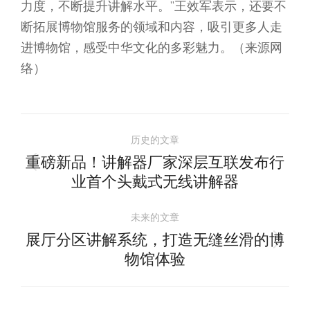
力度，不断提升讲解水平。”王效军表示，还要不
断拓展博物馆服务的领域和内容，吸引更多人走
进博物馆，感受中华文化的多彩魅力。（来源网
络）
文
历史的文章
章
重磅新品！讲解器厂家深层互联发布行
历
业首个头戴式无线讲解器
导
史
的
未来的文章
航
文
展厅分区讲解系统，打造无缝丝滑的博
未
章：
物馆体验
来
的