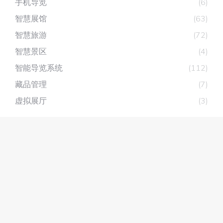
手机导览
(6)
智慧展馆
(63)
智慧旅游
(72)
智慧景区
(4)
智能导览系统
(112)
藏品管理
(7)
虚拟展厅
(3)
深圳市深层互联科技有限公司
主营产品：
展厅分区讲解系统
，
自助讲解器
，
无线讲解器
智能导览系统
粤ICP备14024380号-7