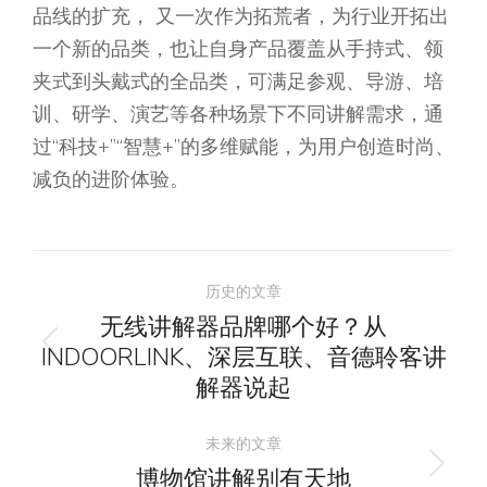
品线的扩充， 又一次作为拓荒者，为行业开拓出
一个新的品类，也让自身产品覆盖从手持式、领
夹式到头戴式的全品类，可满足参观、导游、培
训、研学、演艺等各种场景下不同讲解需求，通
过“科技+”“智慧+”的多维赋能，为用户创造时尚、
减负的进阶体验。
文
历史的文章
章
无线讲解器品牌哪个好？从
INDOORLINK、深层互联、音德聆客讲
历
导
解器说起
史
的
航
未来的文章
文
博物馆讲解别有天地
未
章：