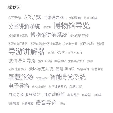
标签云
AR导览
二维码导览
APP导览
二维码讲解
共享讲解器
博物馆导览
分区讲解系统
博物馆
博物馆讲解系统
多功能讲解器
博物馆导览系统
定向音箱
多通道分区讲解
多通道无线分区讲解系统
定向扬声器
导游器
导游讲解器
导览小程序
微信小程序
微信语音导览
指向性音箱
数字展馆
文物藏品管理
旅游
景区导览系统
智慧博物馆
无线讲解系统
智慧导览
智慧展馆
智慧旅游
智能导览系统
智慧景区
电子导游
自助导览
自动讲解耳机
自动讲解器
自助讲解器
自助导览服务驿站
虚拟展厅
解说器
讲解器
语音导览
讲解服务
讲解耳麦
驿站