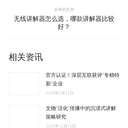
导
的
未来的文章
航
文
无线讲解器怎么选，哪款讲解器比较
未
章：
好？
来
的
文
相关资讯
章：
官方认证！深层互联获评“专精特
新”企业
2026年1月21日
文物“活化”传播中的沉浸式讲解
策略研究
2025年12月15日