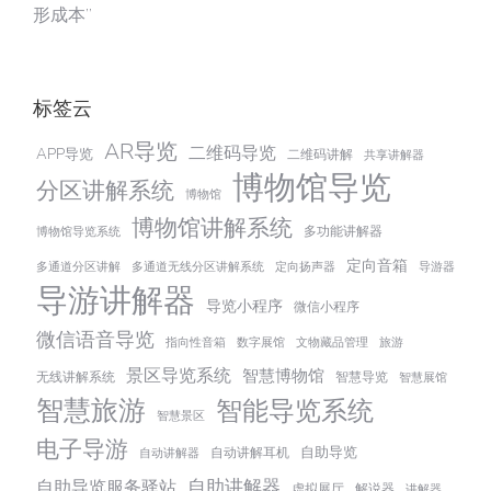
形成本”
标签云
AR导览
二维码导览
APP导览
二维码讲解
共享讲解器
博物馆导览
分区讲解系统
博物馆
博物馆讲解系统
多功能讲解器
博物馆导览系统
定向音箱
多通道分区讲解
多通道无线分区讲解系统
定向扬声器
导游器
导游讲解器
导览小程序
微信小程序
微信语音导览
指向性音箱
数字展馆
文物藏品管理
旅游
景区导览系统
智慧博物馆
无线讲解系统
智慧导览
智慧展馆
智慧旅游
智能导览系统
智慧景区
电子导游
自助导览
自动讲解耳机
自动讲解器
自助讲解器
自助导览服务驿站
虚拟展厅
解说器
讲解器