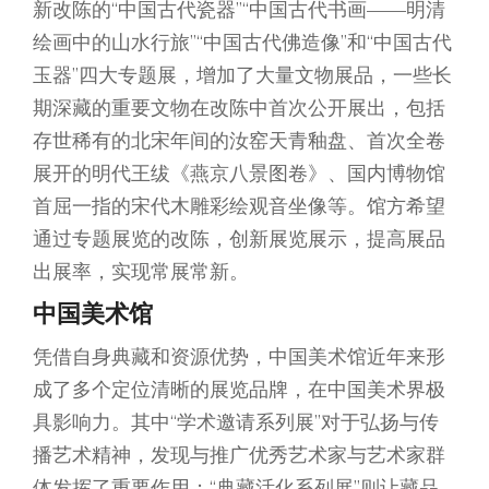
新改陈的“中国古代瓷器”“中国古代书画——明清
绘画中的山水行旅”“中国古代佛造像”和“中国古代
玉器”四大专题展，增加了大量文物展品，一些长
期深藏的重要文物在改陈中首次公开展出，包括
存世稀有的北宋年间的汝窑天青釉盘、首次全卷
展开的明代王绂《燕京八景图卷》、国内博物馆
首屈一指的宋代木雕彩绘观音坐像等。馆方希望
通过专题展览的改陈，创新展览展示，提高展品
出展率，实现常展常新。
中国美术馆
凭借自身典藏和资源优势，中国美术馆近年来形
成了多个定位清晰的展览品牌，在中国美术界极
具影响力。其中“学术邀请系列展”对于弘扬与传
播艺术精神，发现与推广优秀艺术家与艺术家群
体发挥了重要作用；“典藏活化系列展”则让藏品