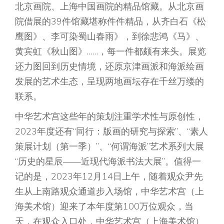
北京画院、上海中国画院的精品馆藏。从北京画
院借展的39件馆藏堪称件件精品，从齐白石《松
鹰图》、李可染蜀山春雨》，到徐悲鸿《马》、
黄宾虹《秋山图》……，每一件都颇有来头。展览
还力图回到历史情境，还原京津画派和海派绘画
发展的艺术生态，呈现两地画坛存在千丝万缕的
联系。
中华艺术宫这些年的策划注重学术性与原创性，
2023年度还有“同行：版画的研究与探索”、“素人
策展计划（第一季）”、“何谓海派”艺术系列大展
“历史的星辰——近现代海派书法大展”。值得一
记的是，2023年12月14日上午，随着观众尹先
生从上南路观众通道步入场馆，中华艺术宫（上
海美术馆）迎来了本年度第100万位观众，当
天，在观众入口处，中华艺术宫（上海美术馆）