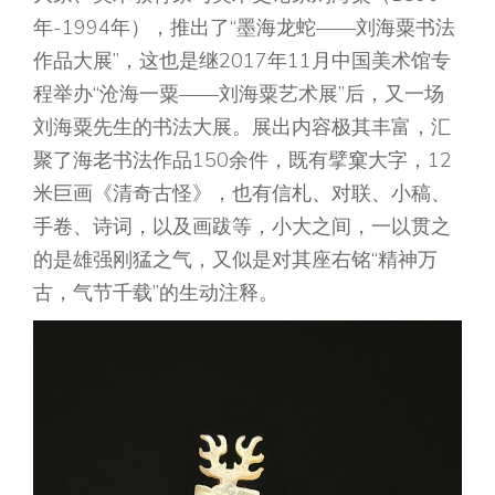
年-1994年），推出了“墨海龙蛇——刘海粟书法
作品大展”，这也是继2017年11月中国美术馆专
程举办“沧海一粟——刘海粟艺术展”后，又一场
刘海粟先生的书法大展。展出内容极其丰富，汇
聚了海老书法作品150余件，既有擘窠大字，12
米巨画《清奇古怪》，也有信札、对联、小稿、
手卷、诗词，以及画跋等，小大之间，一以贯之
的是雄强刚猛之气，又似是对其座右铭“精神万
古，气节千载”的生动注释。