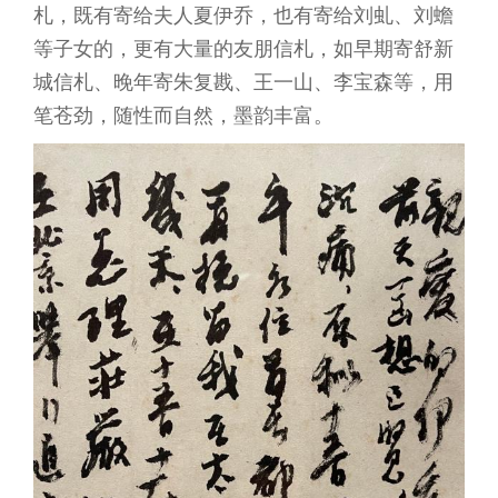
札，既有寄给夫人夏伊乔，也有寄给刘虬、刘蟾
等子女的，更有大量的友朋信札，如早期寄舒新
城信札、晚年寄朱复戡、王一山、李宝森等，用
笔苍劲，随性而自然，墨韵丰富。