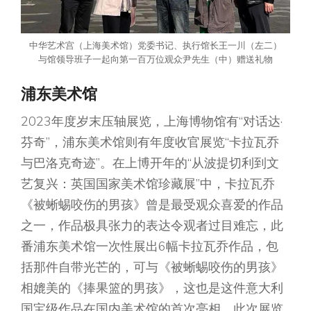
中华艺术宫（上海美术馆）党委书记、执行馆长王一川（左二）
与馆领导班子一起向第一百万位观众尹先生（中）赠送礼物
浦东美术馆
2023年度岁末压轴展览，上海博物馆有“对话达·
芬奇”，浦东美术馆则有年度收官展览“卡拉瓦乔
与巴洛克奇迹”。在上博开年的“从波提切利到文
艺复兴：英国国家美术馆珍藏展”中，卡拉瓦乔
《被蜥蜴咬伤的男孩》曾是最受观众喜爱的作品
之一，作品极具张力的表达令观者过目难忘，此
番浦东美术馆一次性展出6幅卡拉瓦乔作品，包
括那件自带光芒的，可与《被蜥蜴咬伤的男孩》
相媲美的《捧果篮的男孩》，这也是这件意大利
国宝级作品在国内美术馆的首次亮相，此次展览