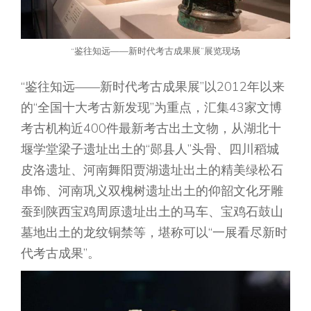
“鉴往知远——新时代考古成果展”展览现场
“鉴往知远——新时代考古成果展”以2012年以来
的“全国十大考古新发现”为重点，汇集43家文博
考古机构近400件最新考古出土文物，从湖北十
堰学堂梁子遗址出土的“郧县人”头骨、四川稻城
皮洛遗址、河南舞阳贾湖遗址出土的精美绿松石
串饰、河南巩义双槐树遗址出土的仰韶文化牙雕
蚕到陕西宝鸡周原遗址出土的马车、宝鸡石鼓山
墓地出土的龙纹铜禁等，堪称可以“一展看尽新时
代考古成果”。