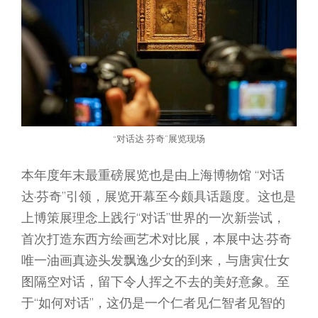
“对话达·芬奇”展览现场
本年度年末最重磅展览也是由上海博物馆 “对话
达·芬奇”引领，展览开幕至今颇具话题度。这也是
上博策展理念上践行“对话”世界的一次新尝试，
首次打造东西方绘画艺术对比展，本展中达·芬奇
唯一油画真迹头发飘逸少女的到来，与唐寅仕女
图隔空对话，留下令人挥之不去的美好意象。至
于“如何对话”，这仍是一个仁者见仁智者见智的