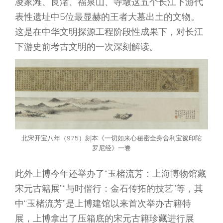
凌家滩、良渚、福泉山、寺墩这五个长江下游代
表性遗址中5位最显赫的王者大墓出土的文物。
这是在中华文明探源工程阶段性成果下，对长江
下游史前考古文明的一次深刻解读。
北宋开宝八年（975）刻本《一切如来心秘密全身舍利宝箧印陀
罗尼经》一卷
此外上博今年还举办了“玉楮流芳：上海博物馆藏
宋元古籍展”“与时偕行：金石传拓的技艺”等，其
中“玉楮流芳”是上博建馆以来首次举办古籍特
展，上博拿出了压箱底的宋元古籍珍藏进行展