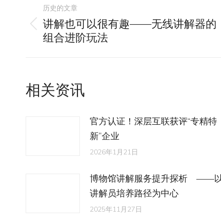
文
历史的文章
章
讲解也可以很有趣——无线讲解器的
历
组合进阶玩法
导
史
的
航
文
相关资讯
章：
官方认证！深层互联获评“专精特
新”企业
2026年1月21日
博物馆讲解服务提升探析 ——
讲解员培养路径为中心
2025年11月27日