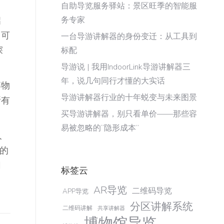
自助导览服务驿站：景区旺季的智能服
启
务专家
，可
一台导游讲解器的身份变迁：从工具到
探
标配
导游说 | 我用IndoorLink导游讲解器三
年，说几句同行才懂的大实话
博物
导游讲解器行业的十年蜕变与未来图景
所有
买导游讲解器，别只看单价——那些容
易被忽略的“隐形成本”
人
的
网
标签云
AR导览
二维码导览
APP导览
分区讲解系统
二维码讲解
共享讲解器
博物馆导览