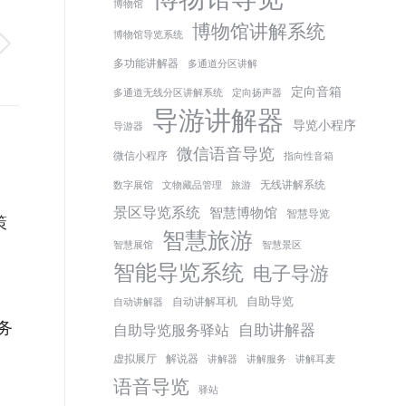
博物馆
博物馆讲解系统
博物馆导览系统
多功能讲解器
多通道分区讲解
定向音箱
多通道无线分区讲解系统
定向扬声器
导游讲解器
导览小程序
导游器
微信语音导览
微信小程序
指向性音箱
无线讲解系统
数字展馆
文物藏品管理
旅游
景区导览系统
智慧博物馆
智慧导览
策
智慧旅游
智慧展馆
智慧景区
智能导览系统
电子导游
自助导览
自动讲解耳机
自动讲解器
务
自助讲解器
自助导览服务驿站
虚拟展厅
解说器
讲解器
讲解服务
讲解耳麦
语音导览
驿站