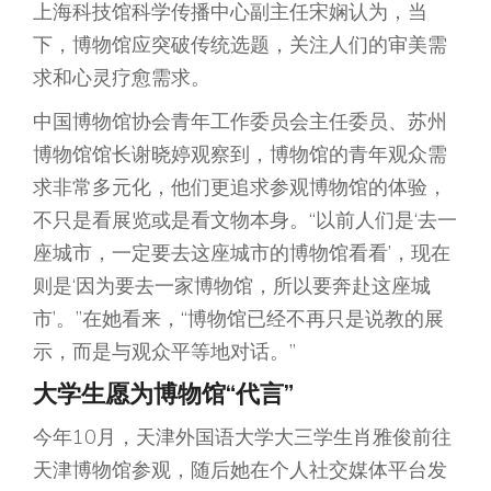
上海科技馆科学传播中心副主任宋娴认为，当
下，博物馆应突破传统选题，关注人们的审美需
求和心灵疗愈需求。
中国博物馆协会青年工作委员会主任委员、苏州
博物馆馆长谢晓婷观察到，博物馆的青年观众需
求非常多元化，他们更追求参观博物馆的体验，
不只是看展览或是看文物本身。“以前人们是‘去一
座城市，一定要去这座城市的博物馆看看’，现在
则是‘因为要去一家博物馆，所以要奔赴这座城
市’。”在她看来，“博物馆已经不再只是说教的展
示，而是与观众平等地对话。”
大学生愿为博物馆“代言”
今年10月，天津外国语大学大三学生肖雅俊前往
天津博物馆参观，随后她在个人社交媒体平台发