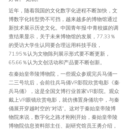
近年，随着我国的文化数字化进程不断加快，文
博数字化转型势不可挡，越来越多的博物馆通过
新技术展示历史文化。中国青年报·中青校媒的调
查结果显示，关于未来博物馆的发展，77.33％
的受访大学生认同要合理运用科技手段，
71.95％认为文物陈列展示形式要不断更新，
65.66％认为文创活动和产品要不断创新。
在秦始皇帝陵博物院，一些观众参观完兵马俑一
二三号坑后，会前往兵马俑VR影院欣赏电影《秦·
兵马俑》，这是全国文博行业首家VR影院。观众
戴上VR眼镜欣赏电影，就仿佛置身俑坑中，与秦
俑展开穿越时空的“对话”。这对于秦始皇帝陵博
物院来说，数字化之路才刚刚开始，秦始皇帝陵
博物院信息资料部主任、副研究馆员王勇介绍，