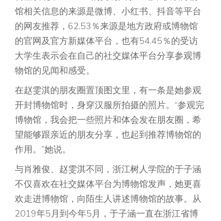
馆相关信息的来源是微博、小红书、抖音等平台
的网友推荐，62.53％来源是地方政府或博物馆
的官网及官方新媒体平台，也有54.45％的受访
大学生表示会在自己的社交媒体平台分享参观博
物馆的见闻和感受。
在赵雯淇的朋友圈置顶图文里，有一条是她参观
开封博物馆时，身穿汉服所拍摄的照片。“参观完
博物馆，我会把一些照片和体会发在朋友圈，希
望能够跟亲近的朋友分享，也起到推荐博物馆的
作用。”她说。
与肖雅俊、赵雯淇不同，浙江树人学院的于子涵
不仅喜欢在社交媒体平台为博物馆发声，她更喜
欢走进博物馆，向陌生人讲述博物馆的故事。从
2019年5月到今年5月，于子涵一直在浙江省博