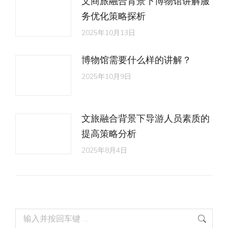
文商旅融合背景下博物馆讲解服
务优化策略探析
2025年10月13日
博物馆需要什么样的讲解？
2025年10月9日
文旅融合背景下导游人员素质的
提高策略分析
2025年8月4日
Search: