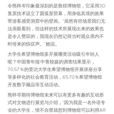
令熊梓岑印象最深刻的是敦煌博物馆，它采用3D
复原技术设立了圆弧形荧幕，用身临其境的效果
带游客感受洞窟中的壁画。“虽然有些场景我们无
法亲眼看到，但这样的技术所展现出来的效果也
是令人赞叹的，我现在仍然记得当时观众席内不
时传来的惊叹声。”她说。
大学生希望博物馆多开展哪类活动吸引年轻人
呢？中国青年报·中青校媒的调查结果显示，
70.57％的受访大学生希望博物馆开展讲座分享
等多样化的社会教育活动，65.70％希望博物馆
开发数字藏品等互动活动。
熊梓岑期待博物馆未来可以有更多有趣的互动形
式对文物进行展览与介绍，“因为我是一名外语专
业的大学生，情不自禁就想到博物馆可以利用AR