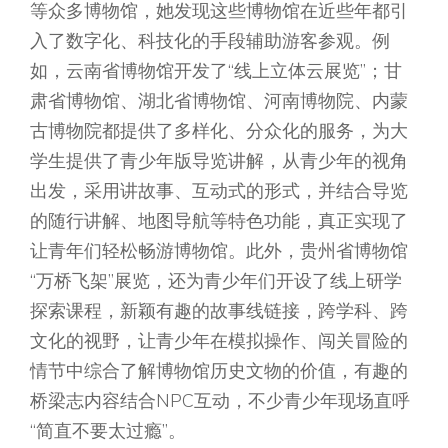
等众多博物馆，她发现这些博物馆在近些年都引
入了数字化、科技化的手段辅助游客参观。例
如，云南省博物馆开发了“线上立体云展览”；甘
肃省博物馆、湖北省博物馆、河南博物院、内蒙
古博物院都提供了多样化、分众化的服务，为大
学生提供了青少年版导览讲解，从青少年的视角
出发，采用讲故事、互动式的形式，并结合导览
的随行讲解、地图导航等特色功能，真正实现了
让青年们轻松畅游博物馆。此外，贵州省博物馆
“万桥飞架”展览，还为青少年们开设了线上研学
探索课程，新颖有趣的故事线链接，跨学科、跨
文化的视野，让青少年在模拟操作、闯关冒险的
情节中综合了解博物馆历史文物的价值，有趣的
桥梁志内容结合NPC互动，不少青少年现场直呼
“简直不要太过瘾”。