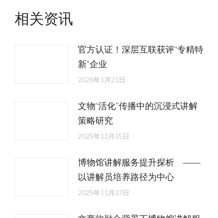
文
相关资讯
章：
官方认证！深层互联获评“专精特
新”企业
2026年1月21日
文物“活化”传播中的沉浸式讲解
策略研究
2025年12月15日
博物馆讲解服务提升探析 ——
以讲解员培养路径为中心
2025年11月27日