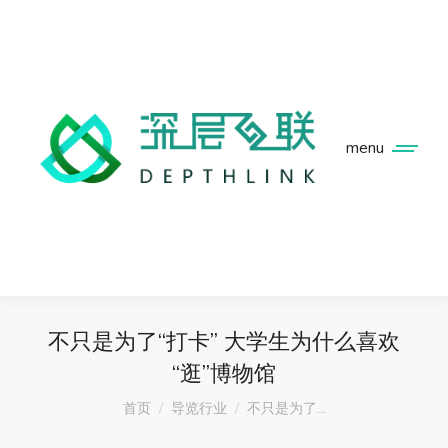
menu
不只是为了“打卡” 大学生为什么喜欢
“逛”博物馆
您在这里：
首页
导览行业
不只是为了…