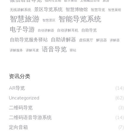
指向性音箱
数字展馆
文物藏品管理
旅游
景区导览系统
智慧博物馆
无线讲解系统
智慧导览
智慧展馆
智慧旅游
智能导览系统
智慧景区
电子导游
自助导览
自动讲解耳机
自动讲解器
自助讲解器
自助导览服务驿站
虚拟展厅
解说器
讲解器
语音导览
讲解服务
讲解耳麦
驿站
资讯分类
AR导览
(14)
Uncategorized
(62)
二维码导览
(3)
二维码语音导游系统
(14)
定向音箱
(7)