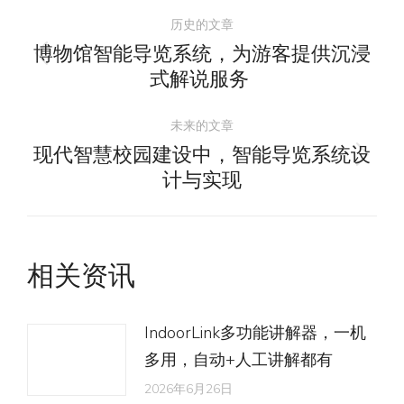
文
历史的文章
章
博物馆智能导览系统，为游客提供沉浸
历
式解说服务
导
史
的
未来的文章
航
文
现代智慧校园建设中，智能导览系统设
未
章：
计与实现
来
的
文
相关资讯
章：
IndoorLink多功能讲解器，一机
多用，自动+人工讲解都有
2026年6月26日