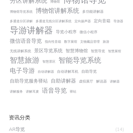
分区讲解系统
博物馆
博物馆讲解系统
多功能讲解器
博物馆导览系统
定向音箱
多通道分区讲解
多通道无线分区讲解系统
定向扬声器
导游器
导游讲解器
导览小程序
微信小程序
微信语音导览
指向性音箱
数字展馆
文物藏品管理
旅游
景区导览系统
智慧博物馆
无线讲解系统
智慧导览
智慧展馆
智慧旅游
智能导览系统
智慧景区
电子导游
自助导览
自动讲解耳机
自动讲解器
自助讲解器
自助导览服务驿站
虚拟展厅
解说器
讲解器
语音导览
讲解服务
讲解耳麦
驿站
资讯分类
AR导览
(14)