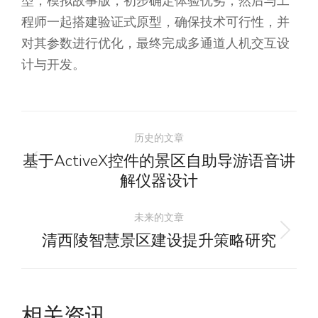
型，模拟故事版，初步确定体验优劣；然后与工
程师一起搭建验证式原型，确保技术可行性，并
对其参数进行优化，最终完成多通道人机交互设
计与开发。
文
历史的文章
章
基于ActiveX控件的景区自助导游语音讲
历
解仪器设计
导
史
的
未来的文章
航
文
清西陵智慧景区建设提升策略研究
未
章：
来
的
文
相关资讯