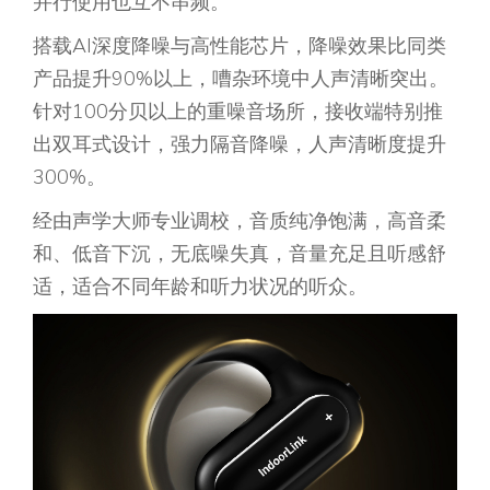
并行使用也互不串频。
搭载AI深度降噪与高性能芯片，降噪效果比同类
产品提升90%以上，嘈杂环境中人声清晰突出。
针对100分贝以上的重噪音场所，接收端特别推
出双耳式设计，强力隔音降噪，人声清晰度提升
300%。
经由声学大师专业调校，音质纯净饱满，高音柔
和、低音下沉，无底噪失真，音量充足且听感舒
适，适合不同年龄和听力状况的听众。