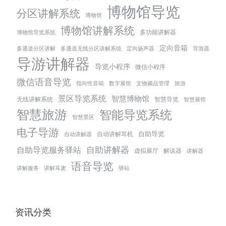
博物馆导览
分区讲解系统
博物馆
博物馆讲解系统
多功能讲解器
博物馆导览系统
定向音箱
多通道分区讲解
多通道无线分区讲解系统
定向扬声器
导游器
导游讲解器
导览小程序
微信小程序
微信语音导览
指向性音箱
数字展馆
文物藏品管理
旅游
景区导览系统
智慧博物馆
无线讲解系统
智慧导览
智慧展馆
智慧旅游
智能导览系统
智慧景区
电子导游
自助导览
自动讲解耳机
自动讲解器
自助讲解器
自助导览服务驿站
虚拟展厅
解说器
讲解器
语音导览
讲解服务
讲解耳麦
驿站
资讯分类