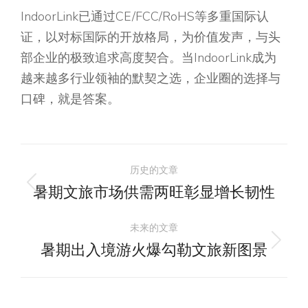
IndoorLink已通过CE/FCC/RoHS等多重国际认
证，以对标国际的开放格局，为价值发声，与头
部企业的极致追求高度契合。当IndoorLink成为
越来越多行业领袖的默契之选，企业圈的选择与
口碑，就是答案。
文
历史的文章
章
暑期文旅市场供需两旺彰显增长韧性
历
史
导
未来的文章
的
暑期出入境游火爆勾勒文旅新图景
未
文
航
来
章：
的