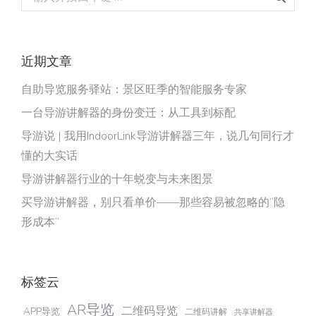
近期文章
自助导览服务驿站：景区旺季的智能服务专家
一台导游讲解器的身份变迁：从工具到标配
导游说 | 我用IndoorLink导游讲解器三年，说几句同行才
懂的大实话
导游讲解器行业的十年蜕变与未来图景
买导游讲解器，别只看单价——那些容易被忽略的“隐
形成本”
标签云
AR导览
二维码导览
APP导览
二维码讲解
共享讲解器