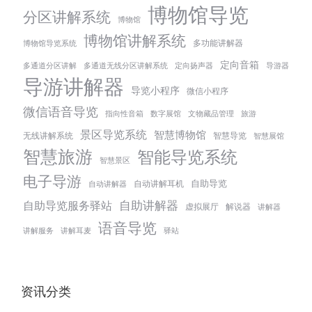
博物馆导览
分区讲解系统
博物馆
博物馆讲解系统
多功能讲解器
博物馆导览系统
定向音箱
多通道分区讲解
多通道无线分区讲解系统
定向扬声器
导游器
导游讲解器
导览小程序
微信小程序
微信语音导览
指向性音箱
数字展馆
文物藏品管理
旅游
景区导览系统
智慧博物馆
无线讲解系统
智慧导览
智慧展馆
智慧旅游
智能导览系统
智慧景区
电子导游
自助导览
自动讲解耳机
自动讲解器
自助讲解器
自助导览服务驿站
虚拟展厅
解说器
讲解器
语音导览
讲解服务
讲解耳麦
驿站
资讯分类