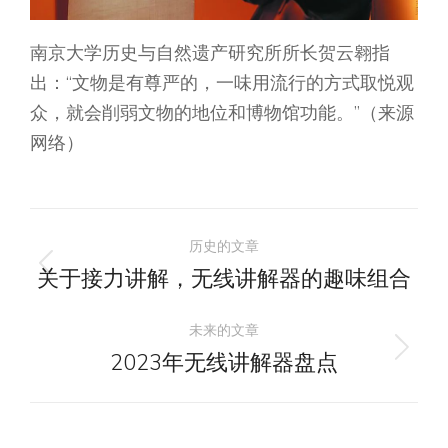
南京大学历史与自然遗产研究所所长贺云翱指
出：“文物是有尊严的，一味用流行的方式取悦观
众，就会削弱文物的地位和博物馆功能。”（来源
网络）
文
历史的文章
章
关于接力讲解，无线讲解器的趣味组合
历
史
导
未来的文章
的
2023年无线讲解器盘点
未
文
航
来
章：
的