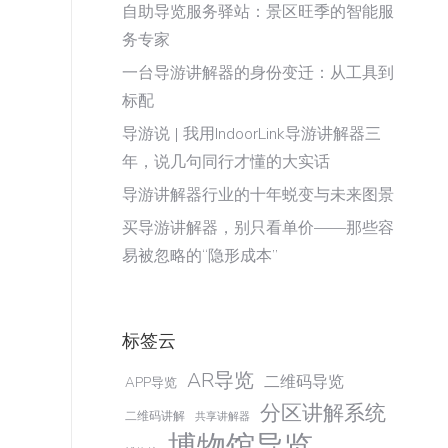
自助导览服务驿站：景区旺季的智能服
务专家
一台导游讲解器的身份变迁：从工具到
标配
导游说 | 我用IndoorLink导游讲解器三
年，说几句同行才懂的大实话
导游讲解器行业的十年蜕变与未来图景
买导游讲解器，别只看单价——那些容
易被忽略的“隐形成本”
标签云
AR导览
二维码导览
APP导览
分区讲解系统
二维码讲解
共享讲解器
博物馆导览