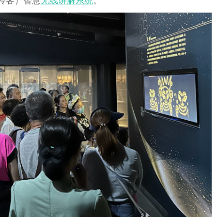
德聆客）智慧
无线讲解系统
。