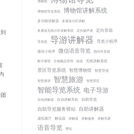
博物馆
博物馆讲解系统
博物馆导览系统
多功能讲解器
多通道分区讲解
定向音箱
多通道无线分区讲解系统
定向扬声器
走到
导游讲解器
导览小程序
导游器
微信语音导览
微信小程序
指向性音箱
无线讲解系统
数字展馆
文物藏品管理
旅游
缩
景区导览系统
智慧博物馆
智慧导览
内
智慧旅游
智慧展馆
智慧景区
智能导览系统
电子导游
学团
自助导览
自动讲解耳机
自动讲解器
自助讲解器
自助导览服务驿站
虚拟展厅
解说器
讲解器
讲解服务
讲解耳麦
语音导览
驿站