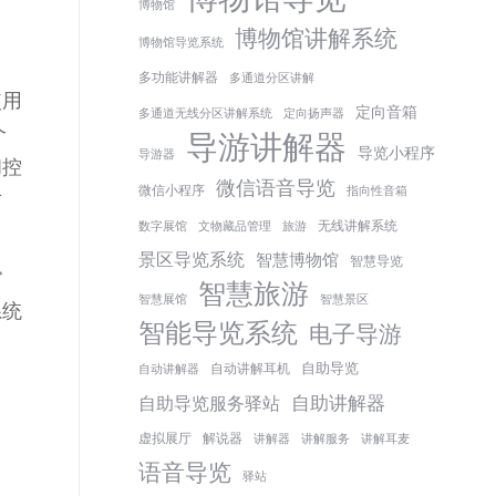
博物馆
博物馆讲解系统
博物馆导览系统
多功能讲解器
多通道分区讲解
使用
定向音箱
多通道无线分区讲解系统
定向扬声器
个
导游讲解器
导览小程序
导游器
和控
微信语音导览
微信小程序
指向性音箱
方
无线讲解系统
数字展馆
文物藏品管理
旅游
景区导览系统
智慧博物馆
智慧导览
常
智慧旅游
智慧展馆
智慧景区
系统
智能导览系统
电子导游
自助导览
自动讲解耳机
自动讲解器
自助讲解器
自助导览服务驿站
虚拟展厅
解说器
讲解器
讲解服务
讲解耳麦
语音导览
驿站