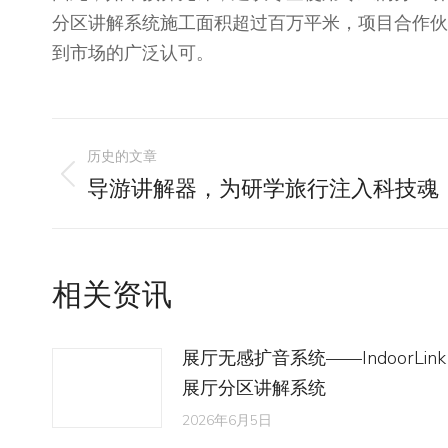
分区讲解系统施工面积超过百万平米，项目合作伙
到市场的广泛认可。
文
历史的文章
章
导游讲解器，为研学旅行注入科技魂
历
史
导
的
文
航
相关资讯
章：
展厅无感扩音系统——IndoorLink
展厅分区讲解系统
2026年6月5日