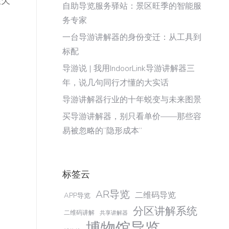
性欠
自助导览服务驿站：景区旺季的智能服
务专家
一台导游讲解器的身份变迁：从工具到
标配
导游说 | 我用IndoorLink导游讲解器三
年，说几句同行才懂的大实话
导游讲解器行业的十年蜕变与未来图景
买导游讲解器，别只看单价——那些容
易被忽略的“隐形成本”
标签云
AR导览
二维码导览
APP导览
分区讲解系统
二维码讲解
共享讲解器
博物馆导览