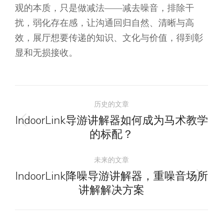
观的本质，只是做减法——减去噪音，排除干
扰，弱化存在感，让沟通回归自然、清晰与高
效，展厅想要传递的知识、文化与价值，得到彰
显和无损接收。
文
历史的文章
章
IndoorLink导游讲解器如何成为马术教学
历
的标配？
导
史
的
未来的文章
航
文
IndoorLink降噪导游讲解器，重噪音场所
未
章：
讲解解决方案
来
的