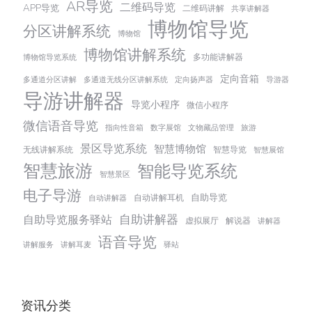
AR导览
二维码导览
APP导览
二维码讲解
共享讲解器
博物馆导览
分区讲解系统
博物馆
博物馆讲解系统
多功能讲解器
博物馆导览系统
定向音箱
多通道分区讲解
多通道无线分区讲解系统
定向扬声器
导游器
导游讲解器
导览小程序
微信小程序
微信语音导览
指向性音箱
数字展馆
文物藏品管理
旅游
景区导览系统
智慧博物馆
无线讲解系统
智慧导览
智慧展馆
智慧旅游
智能导览系统
智慧景区
电子导游
自助导览
自动讲解耳机
自动讲解器
自助讲解器
自助导览服务驿站
虚拟展厅
解说器
讲解器
语音导览
讲解服务
讲解耳麦
驿站
资讯分类