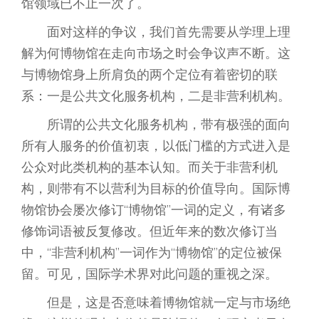
馆领域已不止一次了。
面对这样的争议，我们首先需要从学理上理
解为何博物馆在走向市场之时会争议声不断。这
与博物馆身上所肩负的两个定位有着密切的联
系：一是公共文化服务机构，二是非营利机构。
所谓的公共文化服务机构，带有极强的面向
所有人服务的价值初衷，以低门槛的方式进入是
公众对此类机构的基本认知。而关于非营利机
构，则带有不以营利为目标的价值导向。国际博
物馆协会屡次修订“博物馆”一词的定义，有诸多
修饰词语被反复修改。但近年来的数次修订当
中，“非营利机构”一词作为“博物馆”的定位被保
留。可见，国际学术界对此问题的重视之深。
但是，这是否意味着博物馆就一定与市场绝