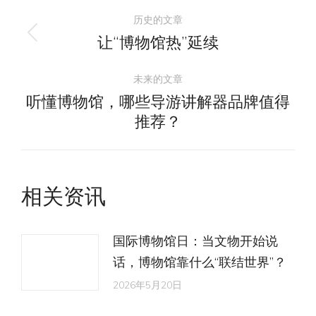
文
历史的文章
章
让“博物馆热”延续
历
史
导
未来的文章
的
听懂博物馆，哪些导游讲解器品牌值得
文
航
未
推荐？
章：
来
的
文
相关资讯
章：
国际博物馆日：当文物开始说
话，博物馆靠什么“联结世界”？
2026年5月20日