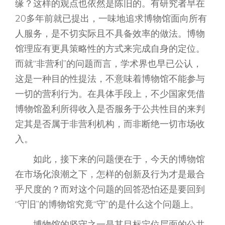
缘？这样的观点也依然是陈旧的。有研究者早在
20多年前就已提出，一味地追求博物馆面向所有
人服务，是不切实际且不具备效率的做法。博物
馆理应有更具策略性的方式来完成自身的定位。
而就“非营利”的问题而言，学术界也早已公认，
这是一种目的性提法，不意味着博物馆不能参与
一切的营利行为。在具体手段上，不少国家凭借
博物馆盈利所得收入是否服务于公共性目的来判
定其是否属于非营利机构，而非断绝一切市场收
入。
如此，接下来的问题便在于，今天的博物馆
在市场化浪潮之下，怎样的创新及行为才是最合
乎尺度的？而对这个问题的回答恐怕还是要回到
“守旧”的博物馆究竟“守”的是什么这个问题上。
博物馆的坚守之一是其目标定位层面的公共