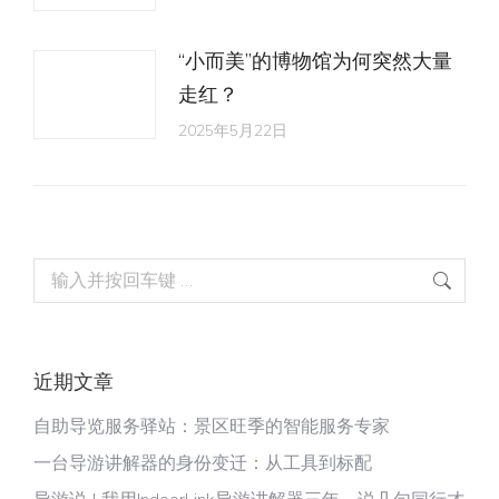
“小而美”的博物馆为何突然大量
走红？
2025年5月22日
Search:
近期文章
自助导览服务驿站：景区旺季的智能服务专家
一台导游讲解器的身份变迁：从工具到标配