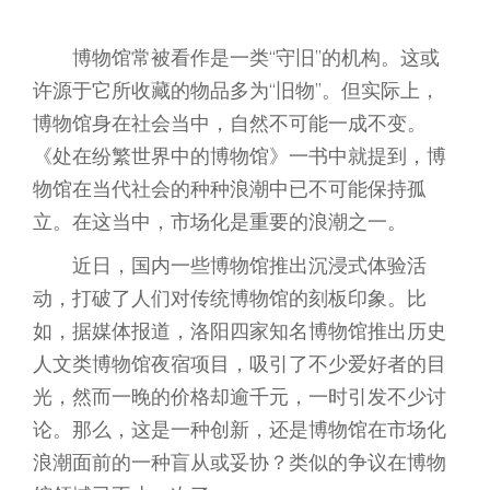
博物馆常被看作是一类“守旧”的机构。这或
许源于它所收藏的物品多为“旧物”。但实际上，
博物馆身在社会当中，自然不可能一成不变。
《处在纷繁世界中的博物馆》一书中就提到，博
物馆在当代社会的种种浪潮中已不可能保持孤
立。在这当中，市场化是重要的浪潮之一。
近日，国内一些博物馆推出沉浸式体验活
动，打破了人们对传统博物馆的刻板印象。比
如，据媒体报道，洛阳四家知名博物馆推出历史
人文类博物馆夜宿项目，吸引了不少爱好者的目
光，然而一晚的价格却逾千元，一时引发不少讨
论。那么，这是一种创新，还是博物馆在市场化
浪潮面前的一种盲从或妥协？类似的争议在博物