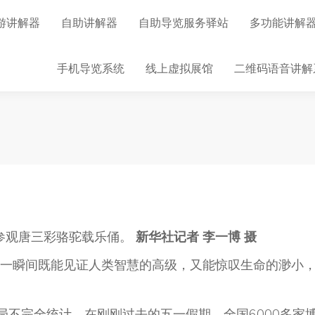
游讲解器
自助讲解器
自助导览服务驿站
多功能讲解
手机导览系统
线上虚拟展馆
二维码语音讲解
馆参观唐三彩骆驼载乐俑。
新华社记者 李一博 摄
瞬间既能见证人类智慧的高级，又能惊叹生命的渺小
不完全统计，在刚刚过去的五一假期，全国6000多家