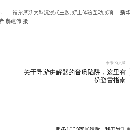
元世界——福尔摩斯大型沉浸式主题展”上体验互动展项。
新华
者 郝建伟 摄
未来的文章
关于导游讲解器的音质陷阱，这里有
未
一份避雷指南
来
的
文
章：
，
服务1000家展馆后，我们发现