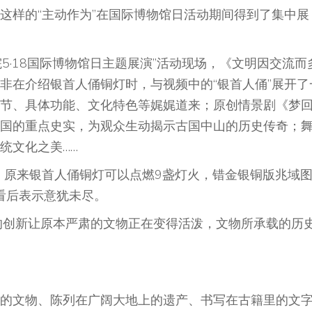
这样的“主动作为”在国际博物馆日活动期间得到了集中展
·18国际博物馆日主题展演”活动现场，《文明因交流而
非在介绍银首人俑铜灯时，与视频中的“银首人俑”展开了
节、具体功能、文化特色等娓娓道来；原创情景剧《梦
国的重点史实，为观众生动揭示古国中山的历史传奇；
统文化之美……
原来银首人俑铜灯可以点燃9盏灯火，错金银铜版兆域
看后表示意犹未尽。
创新让原本严肃的文物正在变得活泼，文物所承载的历
文物、陈列在广阔大地上的遗产、书写在古籍里的文