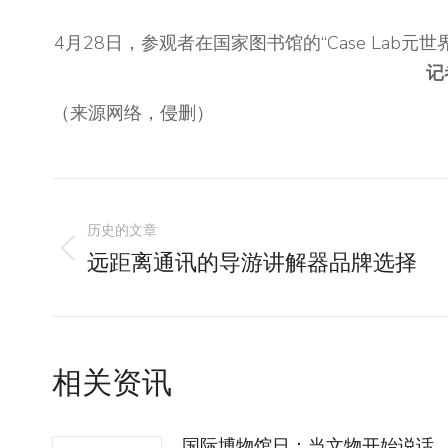
4月28日，参观者在国家图书馆的“Case Lab
记
（来源网络，侵删）
文
历史的文章
章
远距离通讯的导游讲解器品牌选择
历
导
史
的
航
文
相关资讯
章：
国际博物馆日：当文物开始说话