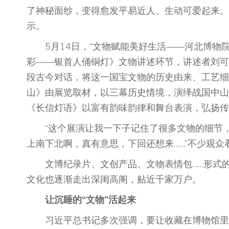
了神秘面纱，变得愈发平易近人、生动可爱起来。
示。
5月14日，“文物赋能美好生活——河北博物院5
彩——银首人俑铜灯》文物讲述环节，讲述者刘可
段古今对话，将这一国宝文物的历史由来、工艺细
山》由展览取材，以三幕历史情境，演绎战国中山
《长信灯语》以富有韵味韵律和舞台表演，弘扬传
“这个展演让我一下子记住了很多文物的细节，
上南下北啊，真有意思，下回还想来……”不少观众
文博纪录片、文创产品、文物表情包……形式的
文化也逐渐走出深闺高阁，贴近千家万户。
让沉睡的“文物”活起来
习近平总书记多次强调，要让收藏在博物馆里的