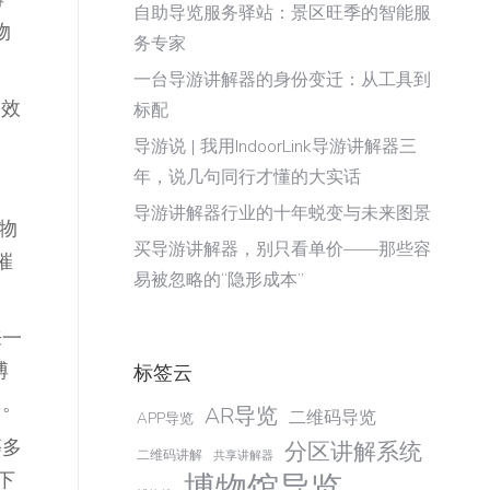
自助导览服务驿站：景区旺季的智能服
物
务专家
一台导游讲解器的身份变迁：从工具到
动效
标配
导游说 | 我用IndoorLink导游讲解器三
年，说几句同行才懂的大实话
导游讲解器行业的十年蜕变与未来图景
物
买导游讲解器，别只看单价——那些容
催
易被忽略的“隐形成本”
来一
博
标签云
白。
AR导览
二维码导览
APP导览
等多
分区讲解系统
二维码讲解
共享讲解器
下
博物馆导览