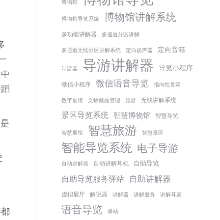
博物馆
博物馆讲解系统
博物馆导览系统
多功能讲解器
多通道分区讲解
多
定向音箱
多通道无线分区讲解系统
定向扬声器
一
导游讲解器
导览小程序
导游器
回中
微信语音导览
微信小程序
指向性音箱
舞蹈
无线讲解系统
数字展馆
文物藏品管理
旅游
景区导览系统
智慧博物馆
智慧导览
图是
智慧旅游
智慧展馆
智慧景区
智能导览系统
电子导游
史
自助导览
自动讲解耳机
自动讲解器
自助讲解器
自助导览服务驿站
虚拟展厅
解说器
讲解器
讲解服务
讲解耳麦
语音导览
字都
驿站