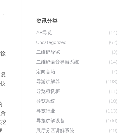
”
资讯分类
AR导览
(14)
Uncategorized
(62)
二维码导览
(3)
 徐
二维码语音导游系统
(14)
定向音箱
(7)
修复
导游讲解器
(198)
着技
导览租赁柜
(11)
导览系统
(18)
的
导览行业
(113)
融合
导览讲解设备
(100)
深挖
观
展厅分区讲解系统
(49)