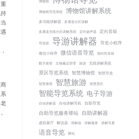
博物馆
常重
博物馆讲解系统
电持
博物馆导览系统
相当
多功能讲解器
多通道分区讲解
你遇
定向音箱
多通道无线分区讲解系统
定向扬声器
导游讲解器
导览小程序
导游器
题，
微信语音导览
微信小程序
指向性音箱
无线讲解系统
数字展馆
文物藏品管理
旅游
景区导览系统
智慧博物馆
智慧导览
智慧旅游
理商
智慧展馆
智慧景区
智能导览系统
电子导游
但系
年老
自助导览
自动讲解耳机
自动讲解器
甲。
自助讲解器
自助导览服务驿站
虚拟展厅
解说器
讲解器
讲解服务
讲解耳麦
内
语音导览
驿站