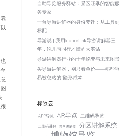
自助导览服务驿站：景区旺季的智能服
不
务专家
择靠
一台导游讲解器的身份变迁：从工具到
可以
标配
导游说 | 我用IndoorLink导游讲解器三
年，说几句同行才懂的大实话
导游讲解器行业的十年蜕变与未来图景
察也
买导游讲解器，别只看单价——那些容
甚至
易被忽略的“隐形成本”
注意
人图
果
标签云
以很
AR导览
二维码导览
APP导览
分区讲解系统
二维码讲解
共享讲解器
博物馆导览