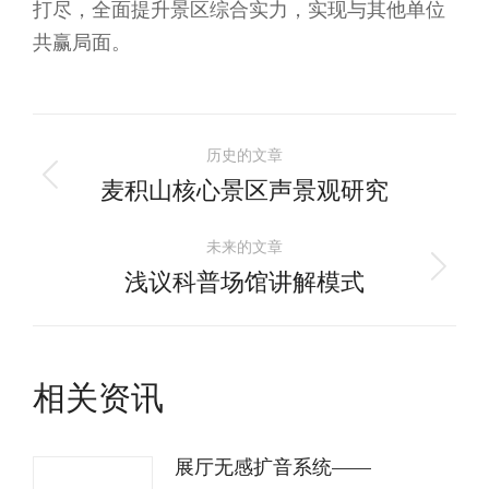
打尽，全面提升景区综合实力，实现与其他单位
共赢局面。
文
历史的文章
章
麦积山核心景区声景观研究
历
史
导
未来的文章
的
浅议科普场馆讲解模式
未
文
航
来
章：
的
文
相关资讯
章：
展厅无感扩音系统——