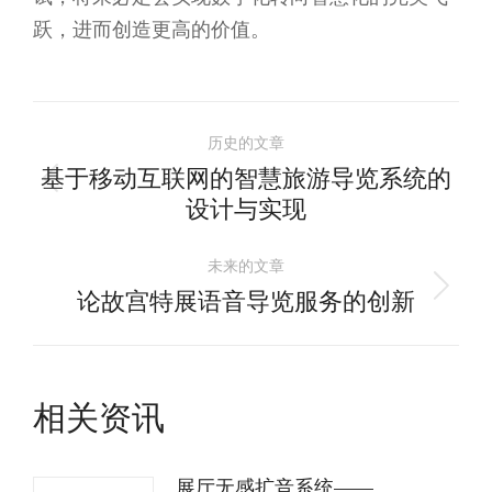
跃，进而创造更高的价值。
文
历史的文章
章
基于移动互联网的智慧旅游导览系统的
历
设计与实现
导
史
的
未来的文章
航
文
论故宫特展语音导览服务的创新
未
章：
来
的
文
相关资讯
章：
展厅无感扩音系统——