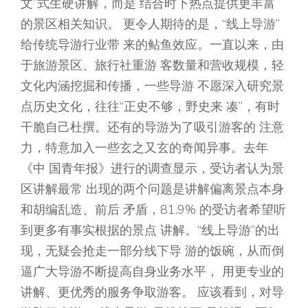
文”式生硬讲解，而是 结合时下热点提供更丰富
的景区相关知识。 更令人期待的是，“线上导游”
给传统导游行业带 来的鲇鱼效应。一直以来，由
于旅游景区、旅行社重游 客数量和营收规模，轻
文化内涵挖掘和传播，一些导游 不愿深入研究景
点历史文化，往往“正史不够，野史来 凑”，有时
干脆自己杜撰。还有的导游为了吸引游客的 注意
力，特意加入一些玄之又玄的奇闻异事。去年
《中 国青年报》进行的调查显示，受访者认为景
区讲解最常 出现的两个问题是讲解偏离景点本身
和胡编乱造、前后 矛盾，81.9% 的受访者希望听
到更多有事实根据的景点 讲解。“线上导游”的出
现，无疑会抢走一部分线下导 游的饭碗，从而倒
逼广大导游不断提高自身业务水平， 用更专业的
讲解、更优秀的服务争取游客。 应该看到，对导