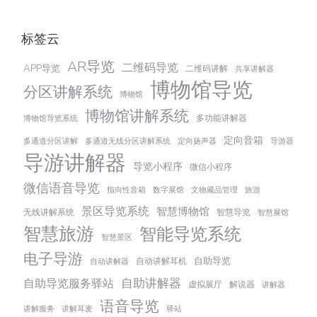
标签云
AR导览
二维码导览
APP导览
二维码讲解
共享讲解器
博物馆导览
分区讲解系统
博物馆
博物馆讲解系统
多功能讲解器
博物馆导览系统
定向音箱
多通道分区讲解
多通道无线分区讲解系统
定向扬声器
导游器
导游讲解器
导览小程序
微信小程序
微信语音导览
指向性音箱
数字展馆
文物藏品管理
旅游
景区导览系统
智慧博物馆
无线讲解系统
智慧导览
智慧展馆
智慧旅游
智能导览系统
智慧景区
电子导游
自助导览
自动讲解耳机
自动讲解器
自助讲解器
自助导览服务驿站
虚拟展厅
解说器
讲解器
语音导览
讲解服务
讲解耳麦
驿站