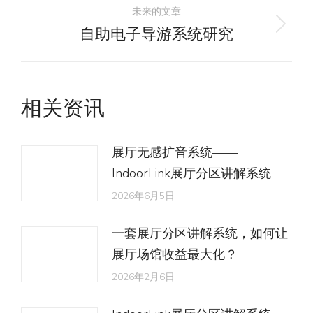
导
未来的文章
的
自助电子导游系统研究
未
文
航
来
章：
的
文
相关资讯
章：
展厅无感扩音系统——
IndoorLink展厅分区讲解系统
2026年6月5日
一套展厅分区讲解系统，如何让
展厅场馆收益最大化？
2026年2月6日