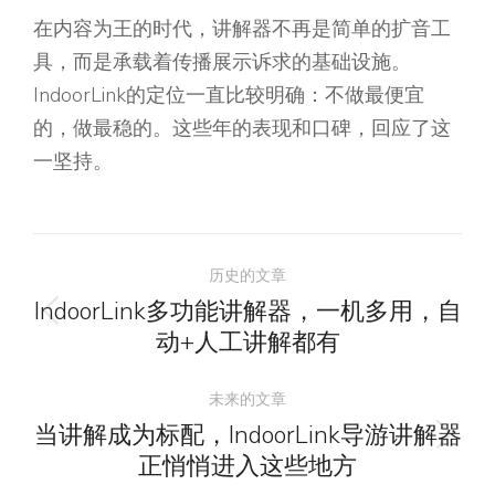
在内容为王的时代，讲解器不再是简单的扩音工
具，而是承载着传播展示诉求的基础设施。
IndoorLink的定位一直比较明确：不做最便宜
的，做最稳的。这些年的表现和口碑，回应了这
一坚持。
文
历史的文章
章
IndoorLink多功能讲解器，一机多用，自
历
动+人工讲解都有
导
史
的
未来的文章
航
文
当讲解成为标配，IndoorLink导游讲解器
未
章：
正悄悄进入这些地方
来