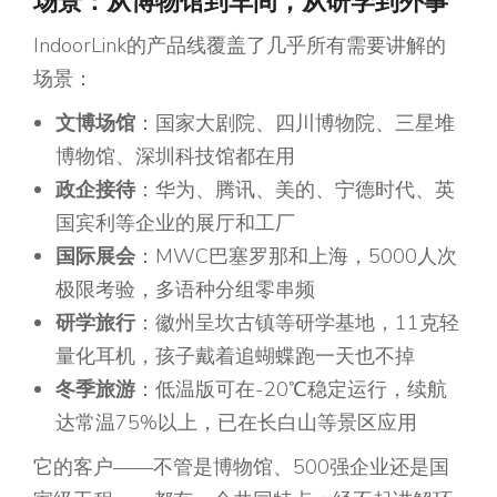
场景：从博物馆到车间，从研学到外事
IndoorLink的产品线覆盖了几乎所有需要讲解的
场景：
文博场馆
：国家大剧院、四川博物院、三星堆
博物馆、深圳科技馆都在用
政企接待
：华为、腾讯、美的、宁德时代、英
国宾利等企业的展厅和工厂
国际展会
：MWC巴塞罗那和上海，5000人次
极限考验，多语种分组零串频
研学旅行
：徽州呈坎古镇等研学基地，11克轻
量化耳机，孩子戴着追蝴蝶跑一天也不掉
冬季旅游
：低温版可在-20℃稳定运行，续航
达常温75%以上，已在长白山等景区应用
它的客户——不管是博物馆、500强企业还是国