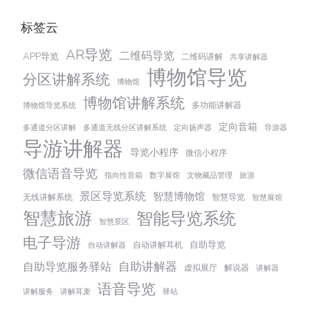
标签云
AR导览
二维码导览
APP导览
二维码讲解
共享讲解器
博物馆导览
分区讲解系统
博物馆
博物馆讲解系统
多功能讲解器
博物馆导览系统
定向音箱
多通道分区讲解
多通道无线分区讲解系统
定向扬声器
导游器
导游讲解器
导览小程序
微信小程序
微信语音导览
指向性音箱
数字展馆
文物藏品管理
旅游
景区导览系统
智慧博物馆
无线讲解系统
智慧导览
智慧展馆
智慧旅游
智能导览系统
智慧景区
电子导游
自助导览
自动讲解耳机
自动讲解器
自助讲解器
自助导览服务驿站
虚拟展厅
解说器
讲解器
语音导览
讲解服务
讲解耳麦
驿站