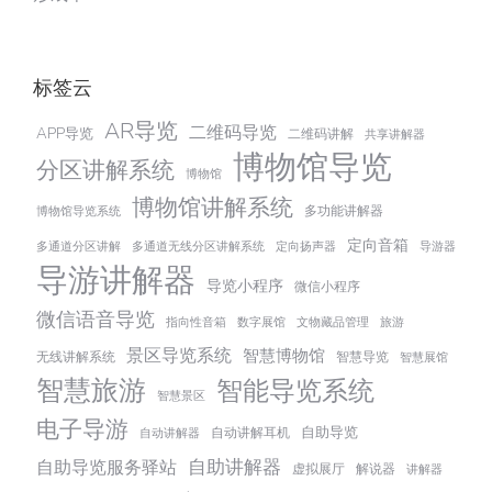
标签云
AR导览
二维码导览
APP导览
二维码讲解
共享讲解器
博物馆导览
分区讲解系统
博物馆
博物馆讲解系统
多功能讲解器
博物馆导览系统
定向音箱
多通道分区讲解
多通道无线分区讲解系统
定向扬声器
导游器
导游讲解器
导览小程序
微信小程序
微信语音导览
指向性音箱
数字展馆
文物藏品管理
旅游
景区导览系统
智慧博物馆
无线讲解系统
智慧导览
智慧展馆
智慧旅游
智能导览系统
智慧景区
电子导游
自助导览
自动讲解耳机
自动讲解器
自助讲解器
自助导览服务驿站
虚拟展厅
解说器
讲解器