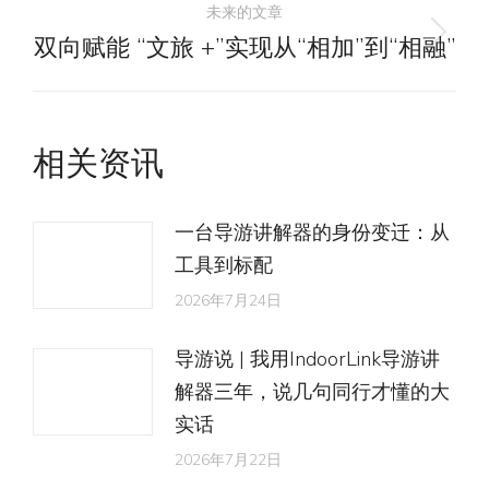
导
未来的文章
的
双向赋能 “文旅 +”实现从“相加”到“相融”
未
文
航
来
章：
的
文
相关资讯
章：
一台导游讲解器的身份变迁：从
工具到标配
2026年7月24日
导游说 | 我用IndoorLink导游讲
解器三年，说几句同行才懂的大
实话
2026年7月22日