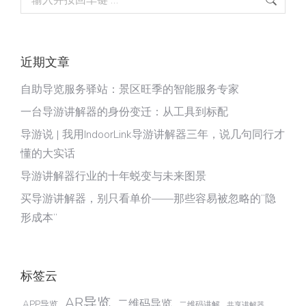
近期文章
自助导览服务驿站：景区旺季的智能服务专家
一台导游讲解器的身份变迁：从工具到标配
导游说 | 我用IndoorLink导游讲解器三年，说几句同行才
懂的大实话
导游讲解器行业的十年蜕变与未来图景
买导游讲解器，别只看单价——那些容易被忽略的“隐
形成本”
标签云
AR导览
二维码导览
APP导览
二维码讲解
共享讲解器