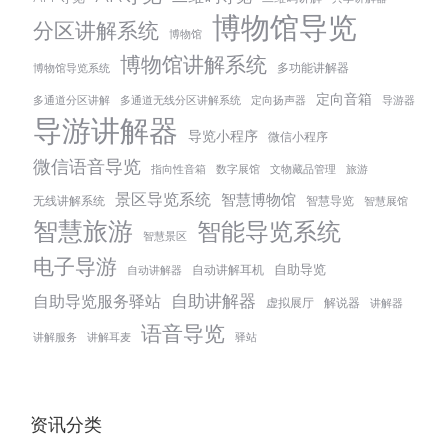
博物馆导览
分区讲解系统
博物馆
博物馆讲解系统
多功能讲解器
博物馆导览系统
定向音箱
多通道分区讲解
多通道无线分区讲解系统
定向扬声器
导游器
导游讲解器
导览小程序
微信小程序
微信语音导览
指向性音箱
数字展馆
文物藏品管理
旅游
景区导览系统
智慧博物馆
无线讲解系统
智慧导览
智慧展馆
智慧旅游
智能导览系统
智慧景区
电子导游
自助导览
自动讲解耳机
自动讲解器
自助讲解器
自助导览服务驿站
虚拟展厅
解说器
讲解器
语音导览
讲解服务
讲解耳麦
驿站
资讯分类