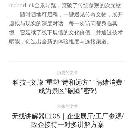
IndoorLink全景导览，突破了传统参观的次元壁
——随时随地可启程，一键遇见传奇文物，展开
虚拟与现实的深度对话，每一次访问都身临其
境。它延续了线下展馆的文化价值，并通过技术
赋能，创造出全新的体验维度与连接渠道。
文
历史的文章
章
“科技+文旅”重塑“诗和远方” “情绪消费”
历
成为景区“破圈”密码
导
史
的
未来的文章
航
文
无线讲解器E105｜企业展厅/工厂参观/
未
章：
政企接待一对多讲解方案
来