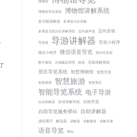
博物馆
博物馆讲解系统
博物馆导览系统
多功能讲解器
多通道分区讲解
定向音箱
多通道无线分区讲解系统
定向扬声器
导游讲解器
导览小程序
常
导游器
微信语音导览
微信小程序
指向性音箱
无线讲解系统
数字展馆
文物藏品管理
旅游
了
景区导览系统
智慧博物馆
智慧导览
智慧旅游
智慧展馆
智慧景区
智能导览系统
电子导游
自助导览
自动讲解耳机
自动讲解器
自助讲解器
自助导览服务驿站
虚拟展厅
解说器
讲解器
讲解服务
讲解耳麦
语音导览
驿站