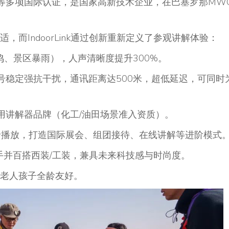
oHS等多项国际认证，是国家高新技术企业，在巴塞罗那MW
而IndoorLink通过创新重新定义了参观讲解体验：
鸣、景区暴雨），人声清晰度提升300%。
，信号稳定强抗干扰，通讯距离达500米，超低延迟，可同时
用讲解器品牌（化工/油田场景准入资质）。
预录播放，打造国际展会、组团接待、在线讲解等进阶模式
手并百搭西装/工装，兼具未来科技感与时尚度。
老人孩子全龄友好。