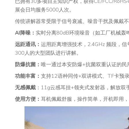
已拥有30多项自主知识产权，获得CE/FCC/R
展会日均服务5000人次。
传统讲解器常受限于信号衰减、噪音干扰及佩戴不适，
AI降噪：
实时分离80dB环境噪音（如工厂机械轰
远距通讯
：
运用距离增强技术，2.4GHz 频段
300人的大型团队进行讲解。
防爆抗菌：
唯一通过本安防爆+抗菌双重认证的民
功能丰富：
支持12语种同传+双讲模式、TF卡
无感佩戴
：11g云感耳挂+领夹式发射器，解放双
使用方便：
耳机佩戴舒服，操作简单，开机即用，