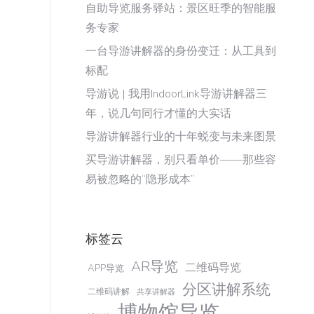
自助导览服务驿站：景区旺季的智能服
务专家
一台导游讲解器的身份变迁：从工具到
标配
导游说 | 我用IndoorLink导游讲解器三
年，说几句同行才懂的大实话
导游讲解器行业的十年蜕变与未来图景
买导游讲解器，别只看单价——那些容
易被忽略的“隐形成本”
标签云
AR导览
二维码导览
APP导览
分区讲解系统
二维码讲解
共享讲解器
博物馆导览