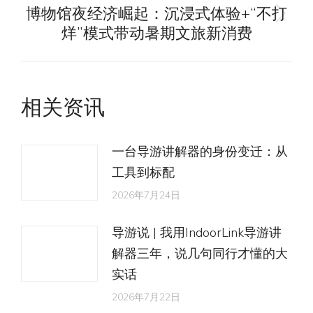
航
文
博物馆夜经济崛起：沉浸式体验+“不打
未
章：
烊”模式带动暑期文旅新消费
来
的
文
相关资讯
章：
一台导游讲解器的身份变迁：从
工具到标配
2026年7月24日
导游说 | 我用IndoorLink导游讲
解器三年，说几句同行才懂的大
实话
2026年7月22日