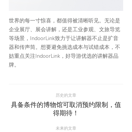
世界的每一寸惊喜，都值得被清晰听见。无论是
企业展厅、展会讲解，还是工业参观、文旅导览
等场景，IndoorLink致力于让讲解器不止是扩音
器和传声筒。想要避免挑选成本与试错成本，不
妨重点关注IndoorLink，好导游优选的讲解器品
牌。
文
历史的文章
章
具备条件的博物馆可取消预约限制，值
历
得期待！
导
史
的
未来的文章