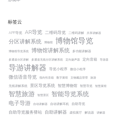
标签云
AR导览
二维码导览
APP导览
二维码讲解
共享讲解器
博物馆导览
分区讲解系统
博物馆
博物馆讲解系统
多功能讲解器
博物馆导览系统
定向音箱
多通道分区讲解
多通道无线分区讲解系统
定向扬声器
导游器
导游讲解器
导览小程序
微信小程序
微信语音导览
指向性音箱
数字展馆
文物藏品管理
旅游
景区导览系统
智慧博物馆
无线讲解系统
智慧导览
智慧展馆
智慧旅游
智能导览系统
智慧景区
电子导游
自助导览
自动讲解耳机
自动讲解器
自助讲解器
自助导览服务驿站
虚拟展厅
解说器
讲解器