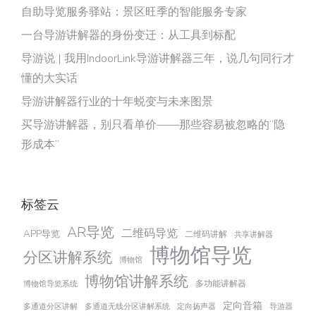
自助导览服务驿站：景区旺季的智能服务专家
一台导游讲解器的身份变迁：从工具到标配
导游说 | 我用IndoorLink导游讲解器三年，说几句同行才
懂的大实话
导游讲解器行业的十年蜕变与未来图景
买导游讲解器，别只看单价——那些容易被忽略的“隐
形成本”
标签云
AR导览
二维码导览
APP导览
二维码讲解
共享讲解器
博物馆导览
分区讲解系统
博物馆
博物馆讲解系统
多功能讲解器
博物馆导览系统
定向音箱
多通道分区讲解
多通道无线分区讲解系统
定向扬声器
导游器