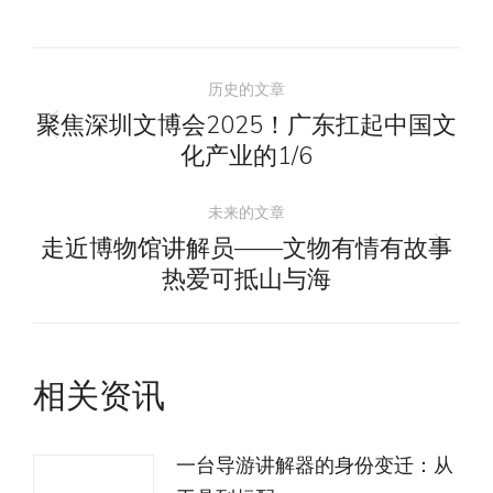
文
历史的文章
章
聚焦深圳文博会2025！广东扛起中国文
历
化产业的1/6
导
史
的
未来的文章
航
文
走近博物馆讲解员——文物有情有故事
未
章：
热爱可抵山与海
来
的
文
相关资讯
章：
一台导游讲解器的身份变迁：从