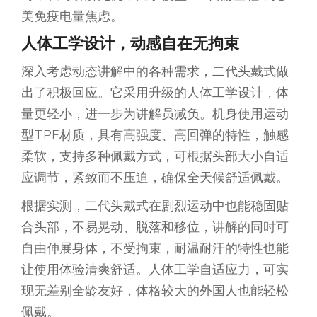
美免疫电量焦虑。
人体工学
设计
，
动感
自在无拘
束
深入考虑动态讲解中的各种需求，二代头戴式做
出了积极回应。它采用升级的人体工学设计，体
量更轻小，进一步为讲解员减负。机身使用运动
型TPE材质，具有高强度、高回弹的特性，触感
柔软，支持多种佩戴方式，可根据头部大小自适
应调节，紧致而不压迫，确保全天候舒适佩戴。
根据实测，二代头戴式在剧烈运动中也能稳固贴
合头部，不易晃动、脱落和移位，讲解的同时可
自由伸展身体，不受拘束，耐温耐汗的特性也能
让使用体验清爽舒适。人体工学自适应力，可实
现无差别全龄友好，体格较大的外国人也能轻松
佩戴。