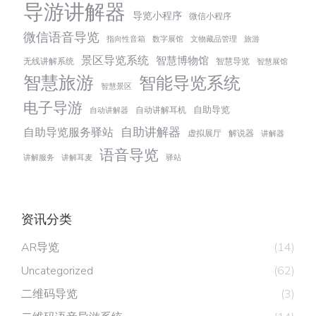
导游讲解器
导览小程序
微信小程序
微信语音导览
指向性音箱
数字展馆
文物藏品管理
旅游
景区导览系统
智慧博物馆
无线讲解系统
智慧导览
智慧展馆
智慧旅游
智能导览系统
智慧景区
电子导游
自助导览
自动讲解耳机
自动讲解器
自助讲解器
自助导览服务驿站
虚拟展厅
解说器
讲解器
语音导览
讲解服务
讲解耳麦
驿站
资讯分类
AR导览
(14)
Uncategorized
(62)
二维码导览
(3)