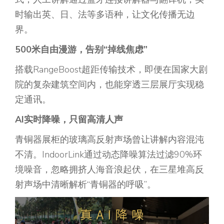
时输出英、日、法等多语种，让文化传播无边
界。
500米自由漫游，告别“掉线焦虑”​​
搭载RangeBoost超距传输技术，即便在国家大剧
院的复杂建筑空间内，也能穿透三层展厅实现稳
定通讯。
AI
实时
降噪
，
只留高清人声
青铜器展柜的玻璃高反射声场曾让讲解内容混沌
不清。IndoorLink通过动态降噪算法过滤90%环
境噪音，忽略拥挤人海音浪起伏，在三星堆高反
射声场中清晰解析“青铜器的呼吸”。