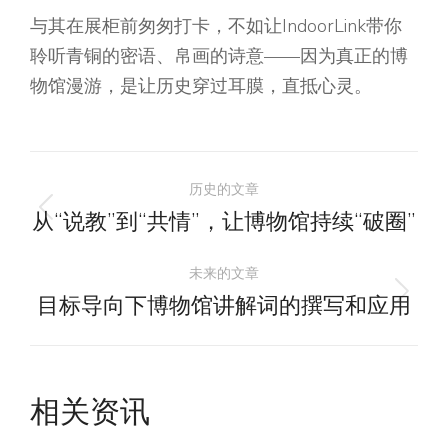
与其在展柜前匆匆打卡，不如让IndoorLink带你
聆听青铜的密语、帛画的诗意——因为真正的博
物馆漫游，是让历史穿过耳膜，直抵心灵。
文
历史的文章
章
从“说教”到“共情”，让博物馆持续“破圈”
历
史
导
未来的文章
的
目标导向下博物馆讲解词的撰写和应用
未
文
航
来
章：
的
文
相关资讯
章：