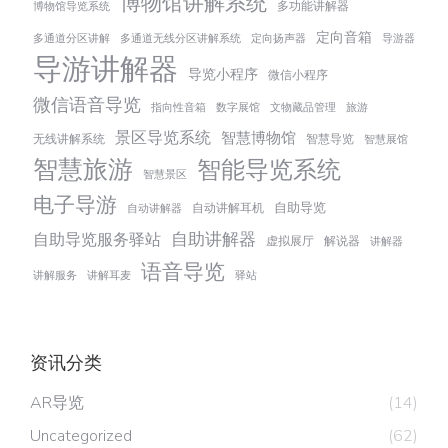
博物馆讲解系统
多功能讲解器
博物馆导览系统
定向音箱
多通道分区讲解
多通道无线分区讲解系统
定向扬声器
导游器
导游讲解器
导览小程序
微信小程序
微信语音导览
指向性音箱
数字展馆
文物藏品管理
旅游
景区导览系统
智慧博物馆
无线讲解系统
智慧导览
智慧展馆
智慧旅游
智能导览系统
智慧景区
电子导游
自助导览
自动讲解耳机
自动讲解器
自助讲解器
自助导览服务驿站
虚拟展厅
解说器
讲解器
语音导览
讲解服务
讲解耳麦
驿站
资讯分类
AR导览
(14)
Uncategorized
(62)