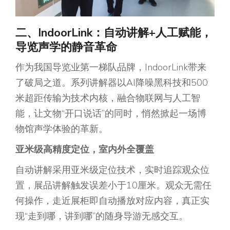
二、IndoorLink：
自动讲解
+
人工
赋能，
导览声学的静音革命
作为我国导览业第一梯队品牌，IndoorLink带来
了破局之道。系列讲解器以AI降噪黑科技和500
米超距传输为技术内核，融合物联网与人工智
能，让文物“开口说话”的同时，悄然掀起一场博
物馆声学体验的革新。
亚米级高精度
定位
，
室内外全覆盖
自动讲解采用亚米级定位技术，实时追踪观众位
置，展品讲解触发误差小于10厘米。观众无需任
何操作，走近展柜即自动播放对应内容，真正实
现“走到哪，讲到哪”的随身导游无感交互。