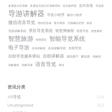
定向音箱
多通道分区讲解
多通道无线分区讲解系统
定向扬声器
导游器
导游讲解器
导览小程序
微信小程序
微信语音导览
指向性音箱
数字展馆
文物藏品管理
旅游
景区导览系统
智慧博物馆
无线讲解系统
智慧导览
智慧展馆
智慧旅游
智能导览系统
智慧景区
电子导游
自助导览
自动讲解耳机
自动讲解器
自助讲解器
自助导览服务驿站
虚拟展厅
解说器
讲解器
语音导览
讲解服务
讲解耳麦
驿站
资讯分类
AR导览
(14)
Uncategorized
(62)