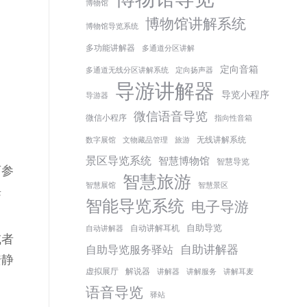
博物馆
博物馆讲解系统
博物馆导览系统
多功能讲解器
多通道分区讲解
定向音箱
多通道无线分区讲解系统
定向扬声器
导游讲解器
导览小程序
导游器
微信语音导览
微信小程序
指向性音箱
无线讲解系统
数字展馆
文物藏品管理
旅游
景区导览系统
智慧博物馆
智慧导览
庙参
智慧旅游
智慧展馆
智慧景区
课
智能导览系统
电子导游
自助导览
自动讲解耳机
自动讲解器
或者
自助讲解器
自助导览服务驿站
安静
虚拟展厅
解说器
讲解器
讲解服务
讲解耳麦
语音导览
驿站