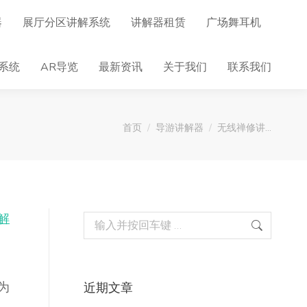
器
展厅分区讲解系统
讲解器租赁
广场舞耳机
系统
AR导览
最新资讯
关于我们
联系我们
您在这里：
首页
导游讲解器
无线禅修讲…
解
Search:
常
为
近期文章