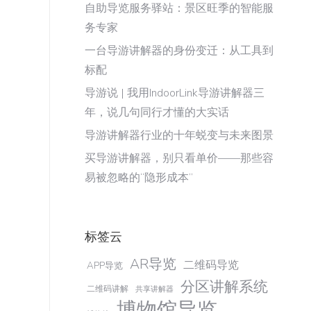
自助导览服务驿站：景区旺季的智能服
务专家
一台导游讲解器的身份变迁：从工具到
标配
导游说 | 我用IndoorLink导游讲解器三
年，说几句同行才懂的大实话
导游讲解器行业的十年蜕变与未来图景
买导游讲解器，别只看单价——那些容
易被忽略的“隐形成本”
标签云
AR导览
二维码导览
APP导览
分区讲解系统
二维码讲解
共享讲解器
博物馆导览