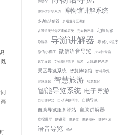
博物馆
博物馆讲解系统
博物馆导览系统
多功能讲解器
多通道分区讲解
定向音箱
多通道无线分区讲解系统
定向扬声器
导游讲解器
导览小程序
导游器
微信语音导览
识
微信小程序
指向性音箱
，既
无线讲解系统
数字展馆
文物藏品管理
旅游
景区导览系统
智慧博物馆
智慧导览
智慧旅游
智慧展馆
智慧景区
智能导览系统
电子导游
示同
自助导览
，高
自动讲解耳机
自动讲解器
自助讲解器
自助导览服务驿站
虚拟展厅
解说器
讲解器
讲解服务
讲解耳麦
语音导览
驿站
时