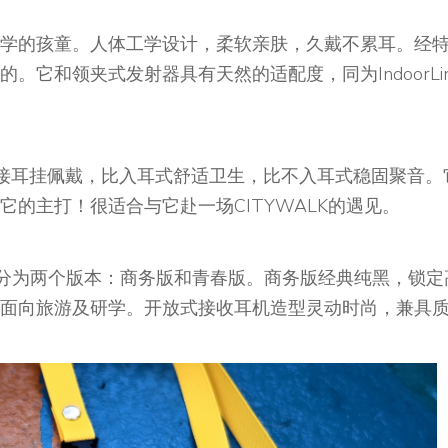
学的孩童。人体工学设计，柔软亲肤，久戴不累耳。经
它和领夹式发射器具有天然的适配度，同为IndoorLin
接耳挂佩戴，比入耳式舒适卫生，比不入耳式稳固聚音。
的主打！很适合与它赴一场CITYWALK的遇见。
设计，分为两个版本：商务版和青春版。商务版经典纯黑，锁定
面向旅游及研学。开放式接收耳机造型灵动时尚，兼具