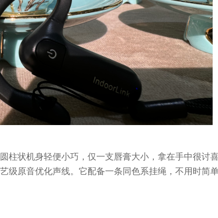
圆柱状机身轻便小巧，仅一支唇膏大小，拿在手中很讨
艺级原音优化声线。它配备一条同色系挂绳，不用时简