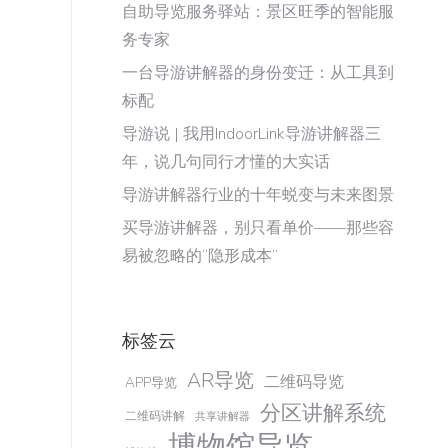
自助导览服务驿站：景区旺季的智能服
务专家
一台导游讲解器的身份变迁：从工具到
标配
导游说 | 我用IndoorLink导游讲解器三
年，说几句同行才懂的大实话
导游讲解器行业的十年蜕变与未来图景
买导游讲解器，别只看单价——那些容
易被忽略的“隐形成本”
标签云
AR导览
二维码导览
APP导览
分区讲解系统
二维码讲解
共享讲解器
博物馆导览