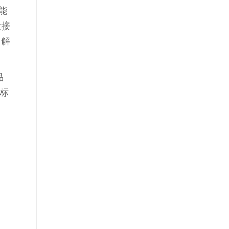
能
款接
，解
品
对标