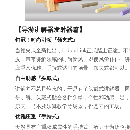
【导游讲解器发射器篇】
销冠！时尚引领
『
领夹式
』
当领夹式全新推出，IndoorLink正式踏上征
度，带来讲解领域的时尚新风。即使风尘仆仆，讲
庄重又优雅。手持式适用的场景，领夹式都可以。
自由动感
『
头戴式
』
讲解并不总是静态的，于是有了头戴式讲解器。同
步讲解。头戴式贴合各种头型，个性和动感十足，
尔夫、马术及乐舞教学等场景，都是它的主场。
优雅庄重
『
手持式
』
天然具有庄重权威属性的手持式，致力于为政企接待、