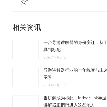
众”
导
史
的
航
文
相关资讯
章：
一台导游讲解器的身份变迁：从
具到标配
2026年7月24日
导游讲解器行业的十年蜕变与未
图景
2026年7月15日
当讲解成为标配，IndoorLink导游
讲解器正悄悄进入这些地方