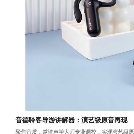
音德聆客
导游
讲解器
：
演艺级原音再现
聚焦音质，邀请声学大师专业调校，实现演艺级原