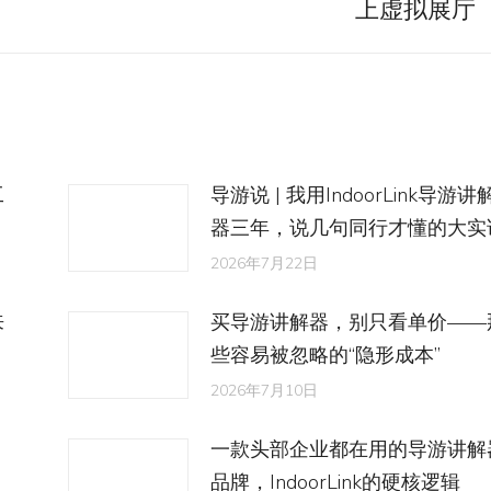
上虚拟展厅
来
的
文
章：
工
导游说 | 我用IndoorLink导游讲
器三年，说几句同行才懂的大实
2026年7月22日
来
买导游讲解器，别只看单价——
些容易被忽略的“隐形成本”
2026年7月10日
一款头部企业都在用的导游讲解
品牌，IndoorLink的硬核逻辑