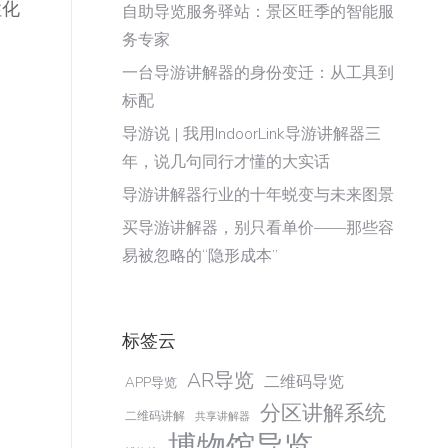
性化
自助导览服务驿站：景区旺季的智能服
务专家
一台导游讲解器的身份变迁：从工具到
标配
导游说 | 我用IndoorLink导游讲解器三
年，说几句同行才懂的大实话
导游讲解器行业的十年蜕变与未来图景
买导游讲解器，别只看单价——那些容
易被忽略的“隐形成本”
标签云
AR导览
二维码导览
APP导览
分区讲解系统
二维码讲解
共享讲解器
博物馆导览