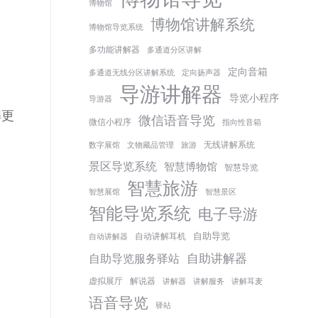
博物馆
博物馆讲解系统
博物馆导览系统
多功能讲解器
多通道分区讲解
定向音箱
多通道无线分区讲解系统
定向扬声器
导游讲解器
导览小程序
导游器
解更
微信语音导览
微信小程序
指向性音箱
无线讲解系统
数字展馆
文物藏品管理
旅游
景区导览系统
智慧博物馆
智慧导览
智慧旅游
智慧展馆
智慧景区
智能导览系统
电子导游
自助导览
自动讲解耳机
自动讲解器
自助讲解器
自助导览服务驿站
虚拟展厅
解说器
讲解器
讲解服务
讲解耳麦
语音导览
驿站