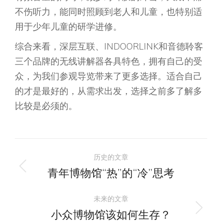
不伤听力，能同时照顾到老人和儿童，也特别适
用于少年儿童的研学进修。
综合来看，深层互联、INDOORLINK和音德聆客
三个品牌的无线讲解器各具特色，拥有自己的受
众，为我们参观导览带来了更多选择。适合自己
的才是最好的，从需求出发，选择之前多了解多
比较是必须的。
文
历史的文章
章
青年博物馆“热”的“冷”思考
历
史
导
未来的文章
的
小众博物馆该如何生存？
未
文