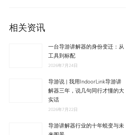
航
来
章：
的
文
相关资讯
章：
一台导游讲解器的身份变迁：从
工具到标配
2026年7月24日
导游说 | 我用IndoorLink导游讲
解器三年，说几句同行才懂的大
实话
2026年7月22日
导游讲解器行业的十年蜕变与未
来图景