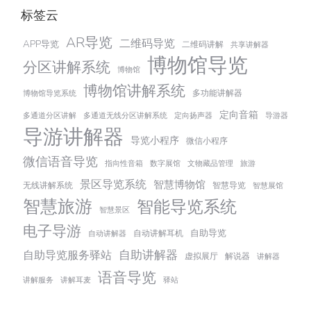
标签云
AR导览
二维码导览
APP导览
二维码讲解
共享讲解器
博物馆导览
分区讲解系统
博物馆
博物馆讲解系统
多功能讲解器
博物馆导览系统
定向音箱
多通道分区讲解
多通道无线分区讲解系统
定向扬声器
导游器
导游讲解器
导览小程序
微信小程序
微信语音导览
指向性音箱
数字展馆
文物藏品管理
旅游
景区导览系统
智慧博物馆
无线讲解系统
智慧导览
智慧展馆
智慧旅游
智能导览系统
智慧景区
电子导游
自助导览
自动讲解耳机
自动讲解器
自助讲解器
自助导览服务驿站
虚拟展厅
解说器
讲解器
语音导览
讲解服务
讲解耳麦
驿站