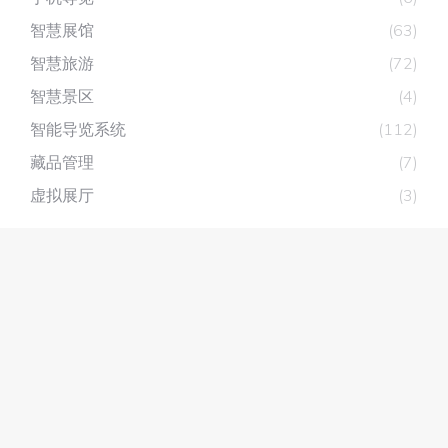
智慧展馆
(63)
智慧旅游
(72)
智慧景区
(4)
智能导览系统
(112)
藏品管理
(7)
虚拟展厅
(3)
深圳市深层互联科技有限公司
主营产品：
展厅分区讲解系统
，
自助讲解器
，
无线讲解器
智能导览系统
粤ICP备14024380号-7