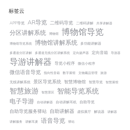
标签云
AR导览
二维码导览
APP导览
二维码讲解
共享讲解器
博物馆导览
分区讲解系统
博物馆
博物馆讲解系统
多功能讲解器
博物馆导览系统
定向音箱
多通道分区讲解
多通道无线分区讲解系统
定向扬声器
导游器
导游讲解器
导览小程序
微信小程序
微信语音导览
指向性音箱
数字展馆
文物藏品管理
旅游
景区导览系统
智慧博物馆
无线讲解系统
智慧导览
智慧展馆
智慧旅游
智能导览系统
智慧景区
电子导游
自助导览
自动讲解耳机
自动讲解器
自助讲解器
自助导览服务驿站
虚拟展厅
解说器
讲解器
语音导览
讲解服务
讲解耳麦
驿站