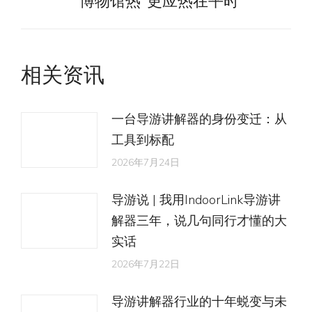
“博物馆热”更应热在平时
未
文
航
来
章：
的
文
相关资讯
章：
一台导游讲解器的身份变迁：从
工具到标配
2026年7月24日
导游说 | 我用IndoorLink导游讲
解器三年，说几句同行才懂的大
实话
2026年7月22日
导游讲解器行业的十年蜕变与未