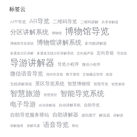
标签云
AR导览
二维码导览
APP导览
二维码讲解
共享讲解器
博物馆导览
分区讲解系统
博物馆
博物馆讲解系统
多功能讲解器
博物馆导览系统
定向音箱
多通道分区讲解
多通道无线分区讲解系统
定向扬声器
导游器
导游讲解器
导览小程序
微信小程序
微信语音导览
指向性音箱
数字展馆
文物藏品管理
旅游
景区导览系统
智慧博物馆
无线讲解系统
智慧导览
智慧展馆
智慧旅游
智能导览系统
智慧景区
电子导游
自助导览
自动讲解耳机
自动讲解器
自助讲解器
自助导览服务驿站
虚拟展厅
解说器
讲解器
语音导览
讲解服务
讲解耳麦
驿站