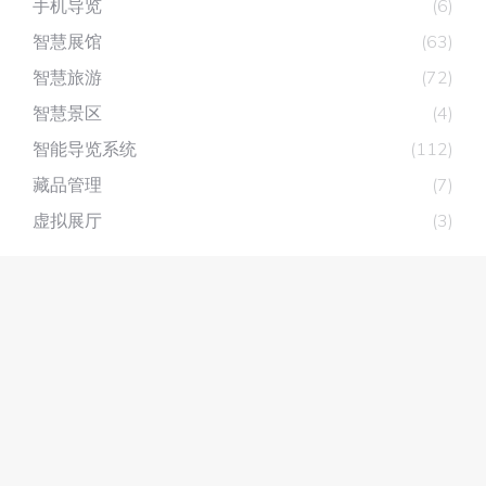
手机导览
(6)
智慧展馆
(63)
智慧旅游
(72)
智慧景区
(4)
智能导览系统
(112)
藏品管理
(7)
虚拟展厅
(3)
深圳市深层互联科技有限公司
主营产品：
展厅分区讲解系统
，
自助讲解器
，
无线讲解器
智能导览系统
粤ICP备14024380号-7