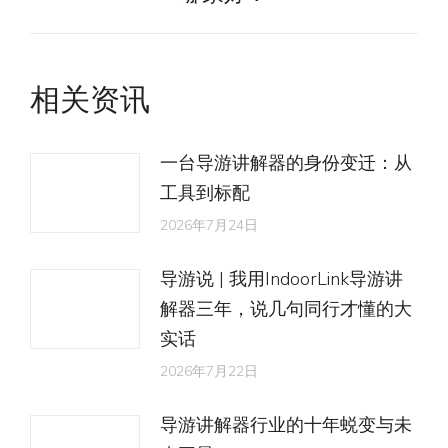
章：
来
的
文
相关资讯
章：
一台导游讲解器的身份变迁：从
工具到标配
2026年7月24日
导游说 | 我用IndoorLink导游讲
解器三年，说几句同行才懂的大
实话
2026年7月22日
导游讲解器行业的十年蜕变与未