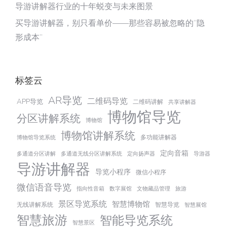
导游讲解器行业的十年蜕变与未来图景
买导游讲解器，别只看单价——那些容易被忽略的“隐
形成本”
标签云
AR导览
二维码导览
APP导览
二维码讲解
共享讲解器
博物馆导览
分区讲解系统
博物馆
博物馆讲解系统
多功能讲解器
博物馆导览系统
定向音箱
多通道分区讲解
多通道无线分区讲解系统
定向扬声器
导游器
导游讲解器
导览小程序
微信小程序
微信语音导览
指向性音箱
数字展馆
文物藏品管理
旅游
景区导览系统
智慧博物馆
无线讲解系统
智慧导览
智慧展馆
智慧旅游
智能导览系统
智慧景区