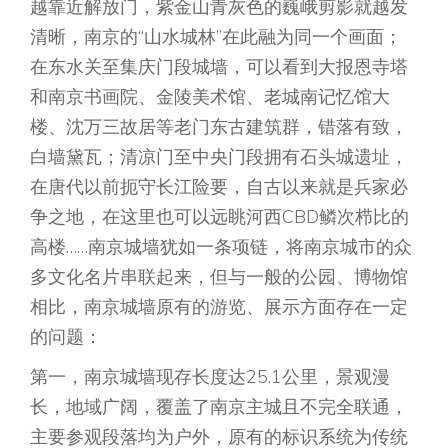
越靠近解放门，紫金山青灰色的巍峨剪影就越发
清晰，南京的“山水城林”在此融为同一个画面；
在东水关至集庆门段城墙，可以看到大报恩寺塔
和南京书画院、金陵美术馆、老城南记忆馆大
楼、沈万三故居等老门东古建筑群，错落有致，
白墙黛瓦；清凉门至中央门段拥有石头城遗址，
在唐代以前扼守长江险要，自古以来就是兵家必
争之地，在这里也可以远眺河西CBD鳞次栉比的
高楼……南京城墙犹如一条项链，将南京城市的众
多文化名片串联起来，但与一般的公园、博物馆
相比，南京城墙原有的游览、展示方面存在一定
的问题：
第一，南京城墙现存长度达25.1公里，景观漫
长，地域广阔，覆盖了南京主城且不完全联通，
主要参观段落均为户外，原有的标识系统为传统