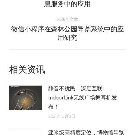
息服务中的应用
导
史
的
未来的文章
航
文
微信小程序在森林公园导览系统中的应
未
章：
用研究
来
的
文
相关资讯
章：
静音不扰民！深层互联
IndoorLink无线广场舞耳机发
布！
2025年3月3日
亚米级高精度定位，博物馆导览