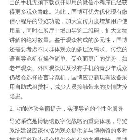
己的手机无须下载点开即用的微信小程序已经获
得更多观众青睐。为此，国博可优先优化现有微
信小程序的导览功能，加大宣传力度增加用户使
用量，同时在展厅中增加导览二维码，扩大文物
讲解的绝对数量。鉴于观众构成的多元性，国博
还需要考虑不同群体观众的多层次需求。传统的
语言导览机有操作简单、受众面更广的优势，如
老年观众、外国观众以及没有手机的青少年观众
仍然会选择语言导览机，国博应更新现有设备采
用自助式租赁柜，减少人员接触带来的疫情防控
隐患。
2. 功能体验全面提升，实现导览的个性化服务
导览系统是博物馆数字化战略的重要体现，导览
系统建设应该包括为观众提供参与博物馆的多种