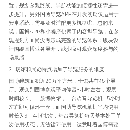
置，规划参观路线、导航功能的便捷性还需进一
步提升。另外国博导览APP在开发初期仅适用于
安卓系统，需要及时适配更多机型①。总的来
说，国博APP和小程序仍属于内容型导览，在参
观规划方面尚没有形成完整的导览体系；版块设
计围绕国博业务展开，缺少吸引观众深度参与的
场景感。
2. 场馆和展览特点增加了导览服务的难度
国博建筑面积近20万平方米，全馆共有48个展
厅。观众到国博参观平均停留3小时左右，观展
时间较长。一般博物馆，一台语音导览机1.5小时
左右即可循环一次，而国博导览机单机平均使用
时长为3—4小时/次，每台导览机每天基本处于单
次使用状态，无法循环使用。这意味着国博需要