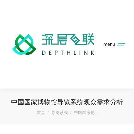
menu
中国国家博物馆导览系统观众需求分析
您在这里：
首页
导览系统
中国国家博…