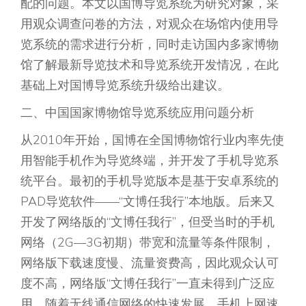
配的问题。本文以国博导览系统为研究对象，采
用观众调查问卷的方法，对观众在场馆内使用导
览系统的需求进行分析，同时走访国内多家博物
馆了解最新导览技术和导览系统开发情况，在此
基础上对国博导览系统升级给出建议。
二、中国国家博物馆导览系统应用问题分析
从2010年开始，国博在全国博物馆行业内率先使
用智能手机作为导览终端，并开发了手机导览系
统平台。最初的手机导览版本是基于安卓系统的
PAD导览软件——“文博任我行”本地版。后来又
开发了网络版的“文博任我行”，但受当时的手机
网络（2G—3G初期）带宽和流量等条件限制，
网络版下载速度慢、流量资费高，因此观众认可
度不高，网络版“文博任我行”一直未得到广泛应
用。随着无线通信网络的快速发展，手机上网速