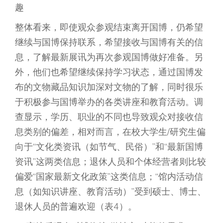
趣
整体看来，即使观众参观结束离开国博，仍希望
继续与国博保持联系，希望接收与国博有关的信
息，了解最新展讯为再次参观国博做好准备。另
外，他们也希望继续保持学习状态，通过国博发
布的文物藏品知识加深对文物的了解，同时很乐
于积极参与国博举办的各类讲座和教育活动。调
查显示，学历、职业的不同也导致观众对接收信
息类别的偏差，相对而言，在校大学生/研究生偏
向于“文化类资讯（如节气、民俗）”和“最新国博
资讯”这两类信息；退休人员和个体经营者则比较
偏爱“国家最新文化政策”这类信息；“馆内活动信
息（如知识讲座、教育活动）”受到硕士、博士、
退休人员的普遍欢迎（表4）。