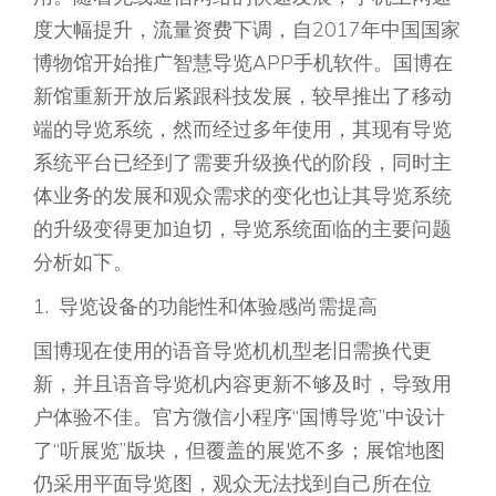
度大幅提升，流量资费下调，自2017年中国国家
博物馆开始推广智慧导览APP手机软件。国博在
新馆重新开放后紧跟科技发展，较早推出了移动
端的导览系统，然而经过多年使用，其现有导览
系统平台已经到了需要升级换代的阶段，同时主
体业务的发展和观众需求的变化也让其导览系统
的升级变得更加迫切，导览系统面临的主要问题
分析如下。
1. 导览设备的功能性和体验感尚需提高
国博现在使用的语音导览机机型老旧需换代更
新，并且语音导览机内容更新不够及时，导致用
户体验不佳。官方微信小程序“国博导览”中设计
了“听展览”版块，但覆盖的展览不多；展馆地图
仍采用平面导览图，观众无法找到自己所在位