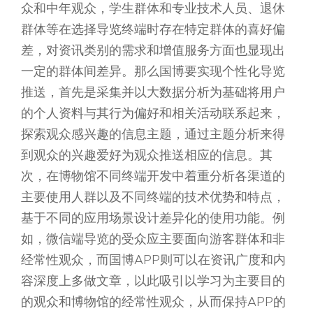
众和中年观众，学生群体和专业技术人员、退休
群体等在选择导览终端时存在特定群体的喜好偏
差，对资讯类别的需求和增值服务方面也显现出
一定的群体间差异。那么国博要实现个性化导览
推送，首先是采集并以大数据分析为基础将用户
的个人资料与其行为偏好和相关活动联系起来，
探索观众感兴趣的信息主题，通过主题分析来得
到观众的兴趣爱好为观众推送相应的信息。其
次，在博物馆不同终端开发中着重分析各渠道的
主要使用人群以及不同终端的技术优势和特点，
基于不同的应用场景设计差异化的使用功能。例
如，微信端导览的受众应主要面向游客群体和非
经常性观众，而国博APP则可以在资讯广度和内
容深度上多做文章，以此吸引以学习为主要目的
的观众和博物馆的经常性观众，从而保持APP的