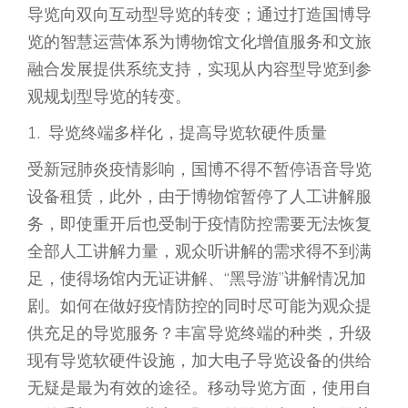
导览向双向互动型导览的转变；通过打造国博导
览的智慧运营体系为博物馆文化增值服务和文旅
融合发展提供系统支持，实现从内容型导览到参
观规划型导览的转变。
1. 导览终端多样化，提高导览软硬件质量
受新冠肺炎疫情影响，国博不得不暂停语音导览
设备租赁，此外，由于博物馆暂停了人工讲解服
务，即使重开后也受制于疫情防控需要无法恢复
全部人工讲解力量，观众听讲解的需求得不到满
足，使得场馆内无证讲解、“黑导游”讲解情况加
剧。如何在做好疫情防控的同时尽可能为观众提
供充足的导览服务？丰富导览终端的种类，升级
现有导览软硬件设施，加大电子导览设备的供给
无疑是最为有效的途径。移动导览方面，使用自