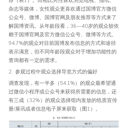
荐（表1）。而相比男性喜欢浏览电视、报纸、
杂志等媒体，女性观众更喜欢通过国博官方微信
公众号、微博、国博官网及朋友推荐等方式来了
解国博资讯。从年龄段看，36—40岁的观众较依
赖于国博官网及官方微信公众号、微博等方式。
94.7%的观众对目前国博发布信息的方式和途径
表示满意，但不同年龄段观众对于增加功能性的
查询都有一定的需求。
2. 参观过程中观众选择导览方式的偏好
调查发现，有一半多（54.1%）的观众最希望通
过微信小程序或公众号来获得所需要的信息，还
有三成（32%）的观众选择馆内发放的纸质宣传
册/展讯或者信息电子屏来获取（图1）。