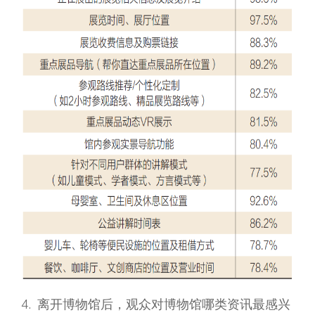
4. 离开博物馆后，观众对博物馆哪类资讯最感兴