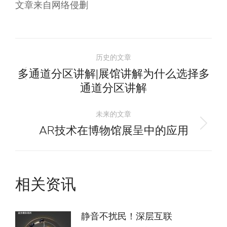
文章来自网络侵删
文
历史的文章
章
多通道分区讲解|展馆讲解为什么选择多
历
通道分区讲解
导
史
的
未来的文章
航
文
AR技术在博物馆展呈中的应用
未
章：
来
的
文
相关资讯
章：
静音不扰民！深层互联