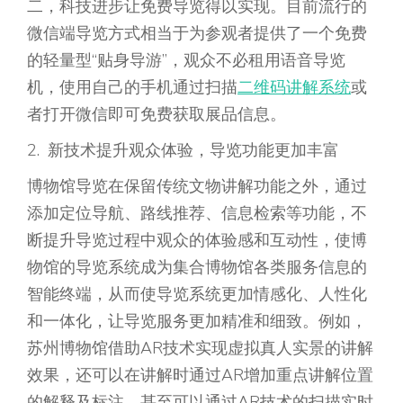
二，科技进步让免费导览得以实现。目前流行的
微信端导览方式相当于为参观者提供了一个免费
的轻量型“贴身导游”，观众不必租用语音导览
机，使用自己的手机通过扫描
二维码讲解系统
或
者打开微信即可免费获取展品信息。
2. 新技术提升观众体验，导览功能更加丰富
博物馆导览在保留传统文物讲解功能之外，通过
添加定位导航、路线推荐、信息检索等功能，不
断提升导览过程中观众的体验感和互动性，使博
物馆的导览系统成为集合博物馆各类服务信息的
智能终端，从而使导览系统更加情感化、人性化
和一体化，让导览服务更加精准和细致。例如，
苏州博物馆借助AR技术实现虚拟真人实景的讲解
效果，还可以在讲解时通过AR增加重点讲解位置
的解释及标注，甚至可以通过AR技术的扫描实时