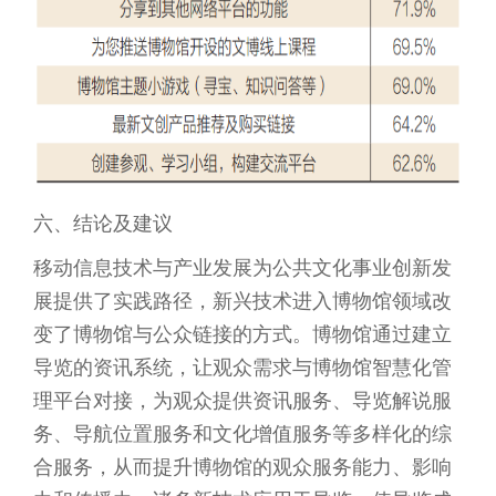
六、结论及建议
移动信息技术与产业发展为公共文化事业创新发
展提供了实践路径，新兴技术进入博物馆领域改
变了博物馆与公众链接的方式。博物馆通过建立
导览的资讯系统，让观众需求与博物馆智慧化管
理平台对接，为观众提供资讯服务、导览解说服
务、导航位置服务和文化增值服务等多样化的综
合服务，从而提升博物馆的观众服务能力、影响