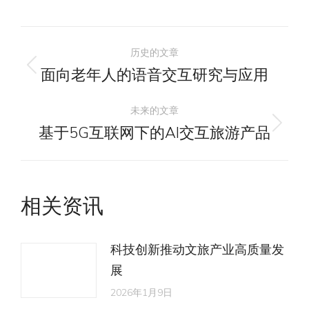
文
历史的文章
章
面向老年人的语音交互研究与应用
历
史
导
未来的文章
的
基于5G互联网下的AI交互旅游产品
未
文
航
来
章：
的
文
相关资讯
章：
科技创新推动文旅产业高质量发
展
2026年1月9日