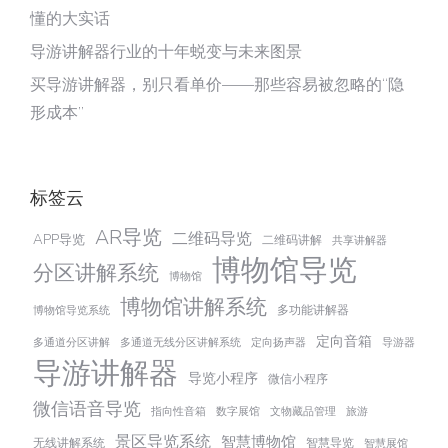
懂的大实话
导游讲解器行业的十年蜕变与未来图景
买导游讲解器，别只看单价——那些容易被忽略的“隐
形成本”
标签云
AR导览
二维码导览
APP导览
二维码讲解
共享讲解器
博物馆导览
分区讲解系统
博物馆
博物馆讲解系统
多功能讲解器
博物馆导览系统
定向音箱
多通道分区讲解
多通道无线分区讲解系统
定向扬声器
导游器
导游讲解器
导览小程序
微信小程序
微信语音导览
指向性音箱
数字展馆
文物藏品管理
旅游
景区导览系统
智慧博物馆
无线讲解系统
智慧导览
智慧展馆