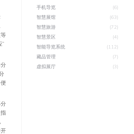
手机导览
(6)
标
智慧展馆
(63)
水
智慧旅游
(72)
该等
智慧景区
(4)
”
智能导览系统
(112)
藏品管理
(7)
标分
虚拟展厅
(3)
分
务便
部分
级指
地
游开