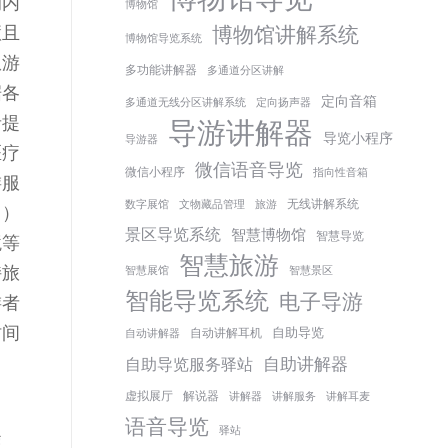
的内
博物馆
慧且
博物馆讲解系统
博物馆导览系统
从游
多功能讲解器
多通道分区讲解
据各
定向音箱
多通道无线分区讲解系统
定向扬声器
者提
导游讲解器
导览小程序
导游器
医疗
微信语音导览
微信小程序
指向性音箱
游服
无线讲解系统
数字展馆
文物藏品管理
旅游
２）
景区导览系统
智慧博物馆
智慧导览
境等
智慧旅游
持旅
智慧展馆
智慧景区
智能导览系统
电子导游
游者
时间
自助导览
自动讲解耳机
自动讲解器
自助讲解器
自助导览服务驿站
虚拟展厅
解说器
讲解器
讲解服务
讲解耳麦
语音导览
驿站
便