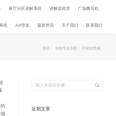
器
展厅分区讲解系统
讲解器租赁
广场舞耳机
系统
AR导览
最新资讯
关于我们
联系我们
您在这里：
首页
智能导览系统
中国智慧城…
全
Search:
城
游的
近期文章
升城