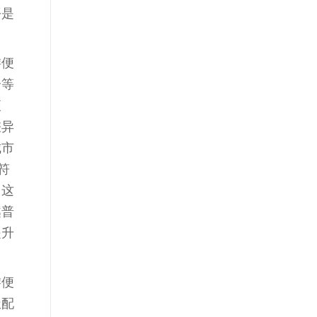
平是
游便
分等
便
差异
城市
符
，这
越普
提升
游便
极配