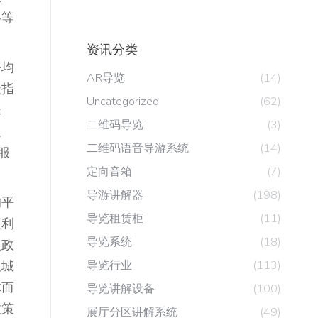
各等
资讯分类
平均
AR导览
(14)
级指
Uncategorized
(62)
珠
二维码导览
(3)
显
二维码语音导游系统
(14)
服
定向音箱
(7)
导游讲解器
(198)
的平
导览租赁柜
(11)
便利
导览系统
(18)
点政
但城
导览行业
(113)
体而
导览讲解设备
(100)
政策
展厅分区讲解系统
(49)