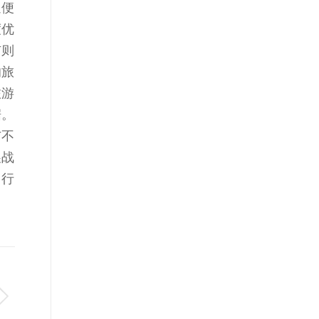
通便
度优
市则
响旅
旅游
据。
与不
展战
中行