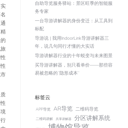
自助导览服务驿站：景区旺季的智能服
，实
务专家
著名
一台导游讲解器的身份变迁：从工具到
及通
标配
高精
导游说 | 我用IndoorLink导游讲解器三
性的
年，说几句同行才懂的大实话
地旅
导游讲解器行业的十年蜕变与未来图景
利性
买导游讲解器，别只看单价——那些容
利性
易被忽略的“隐形成本”
城市
验质
标签云
利性
AR导览
二维码导览
APP导览
环境
分区讲解系统
二维码讲解
进行
共享讲解器
博物馆导览