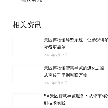
导
史
的
航
文
相关资讯
章：
景区博物馆导览系统，让参观讲
变得更简单
2026年5月27日
景区博物馆智慧导览的进化之路
从声传千里到智联万物
2025年8月19日
5A景区智慧导览服务：从评审标
到技术实践