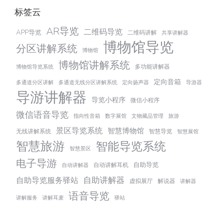
标签云
AR导览
二维码导览
APP导览
二维码讲解
共享讲解器
博物馆导览
分区讲解系统
博物馆
博物馆讲解系统
多功能讲解器
博物馆导览系统
定向音箱
多通道分区讲解
多通道无线分区讲解系统
定向扬声器
导游器
导游讲解器
导览小程序
微信小程序
微信语音导览
指向性音箱
数字展馆
文物藏品管理
旅游
景区导览系统
智慧博物馆
无线讲解系统
智慧导览
智慧展馆
智慧旅游
智能导览系统
智慧景区
电子导游
自助导览
自动讲解耳机
自动讲解器
自助讲解器
自助导览服务驿站
虚拟展厅
解说器
讲解器
语音导览
讲解服务
讲解耳麦
驿站