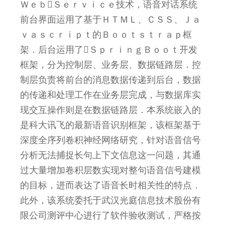
ＷｅｂＳｅｒｖｉｃｅ技术，语音对话系统
前台界面运用了基于ＨＴＭＬ、ＣＳＳ、Ｊａ
ｖａｓｃｒｉｐｔ的Ｂｏｏｔｓｔｒａｐ框
架．后台运用了ＳｐｒｉｎｇＢｏｏｔ开发
框架，分为控制层、业务层、数据链路层．控
制层负责将前台的消息数据传递到后台，数据
的传递和处理工作在业务层完成，与数据库实
现交互操作则是在数据链路层．本系统嵌入的
是科大讯飞的最新语音识别框架，该框架基于
深度全序列卷积神经网络研究，针对语音信号
分析无法捕捉长句上下文信息这一问题，其通
过大量增加卷积层数实现对整句语音信号建模
的目标，进而表达了语音长时相关性的特点．
此外，该系统委托于武汉光庭信息技术股份有
限公司测评中心进行了软件验收测试，严格按