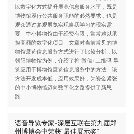
以数字化方式提升展览信息服务水平，既是
博物馆履行公共服务职能的必然要求，也是
观众通过参观展览实现自我学习的现实需
要。中小博物馆由于经费有限，常常难以承
担高额的数字化项目。文章对当前常见的博
物馆展览信息服务方式进行了比较分析，以
朝阳博物馆为例，介绍了将“微信+二维码”导
览应用于博物馆展览信息服务中的方法。该
方法开发成本低，应用效果好，为资金紧张
的中小博物馆迈向数字化之路提供了新思
路。
语音导览专家-深层互联在第九届郑
州博博会中荣获“最佳展示奖”