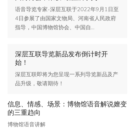
语音导览专家-深层互联于2022年9月1日至
4日参展了由国家文物局、河南省人民政府
指导，中国博物馆协会、中国自…
深层互联导览新品发布倒计时开
始！
深层互联即将为您呈现一系列导览新品及产
品升级，敬请期待！
信息、情感、场景：博物馆语音解说嬗变
的三重趋向
博物馆语音讲解