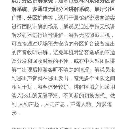
展厅分区讲解系统
，通常也被称为
展馆分区讲
解系统
、
多通道无线分区讲解系统
、
展厅分区
广播
，
分区扩声
等，适用于展馆解说员向游客
进行团队讲解的场景，解说员通过手持无线讲
解发射器进行语音讲解，游客无需佩戴耳机，
可直接通过现场预先安装的分区扩音设备发出
的声音收听讲解，避免耳机对游客造成的不适
及分发和回收时候的不便，或在中大型团队讲
解中出现后排游客听不清楚的情况。解说员走
到哪里声音就在哪里发出，避免多个团队之间
相互干扰，
游客体验较好
。讲解区域之间采用
淡入淡出的无缝平滑、
不间断的
切换方式。做
到“人到声起，人走声息，声随人动、如影随
形”。